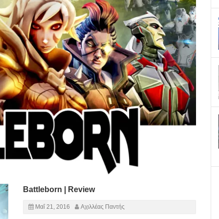
Battleborn | Review
Μαΐ 21, 2016
Αχιλλέας Παντής