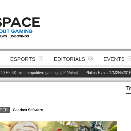
ESPORTS
EDITORIALS
EVENTS
 4K στο competitive gaming
(28 Μαΐου)
Philips Evnia 27M2N5201P Revi
Τ
PER
Gearbox Software