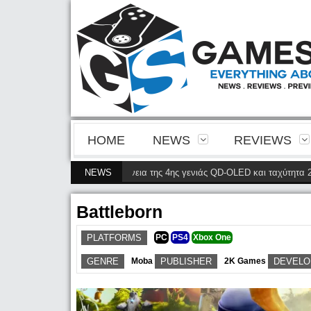
HOME
NEWS
REVIEWS
M2N8900P φέρνει την ευκρίνεια της 4ης γενιάς QD-OLED και ταχύτητα 240 Hz
NEWS
Battleborn
PLATFORMS
PC
PS4
Xbox One
GENRE
Moba
PUBLISHER
2K Games
DEVELO