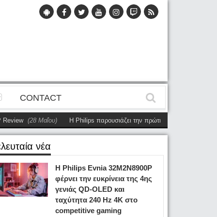
CONTACT
ew
(28 Μαΐου)
Η Philips παρουσιάζει την πρώτη αυτόνομη dual-sided οθό
ελευταία νέα
Η Philips Evnia 32M2N8900P
φέρνει την ευκρίνεια της 4ης
γενιάς QD-OLED και
ταχύτητα 240 Hz 4K στο
competitive gaming