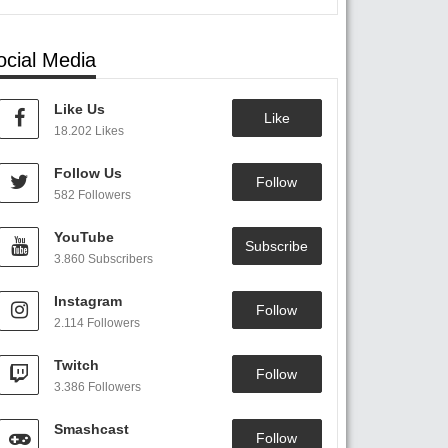
ocial Media
Like Us
Like
18.202 Likes
Follow Us
Follow
582 Followers
YouTube
Subscribe
3.860 Subscribers
Instagram
Follow
2.114 Followers
Twitch
Follow
3.386 Followers
Smashcast
Follow