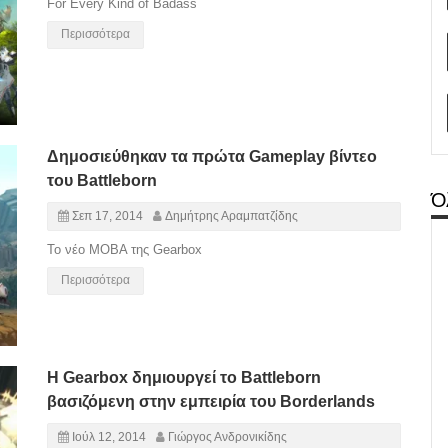
For Every Kind of Badass
Περισσότερα
Δημοσιεύθηκαν τα πρώτα Gameplay βίντεο
του Battleborn
Ό
Σεπ 17, 2014
Δημήτρης Αραμπατζίδης
Το νέο MOBA της Gearbox
Περισσότερα
Η Gearbox δημιουργεί το Battleborn
βασιζόμενη στην εμπειρία του Borderlands
Ιούλ 12, 2014
Γιώργος Ανδρονικίδης