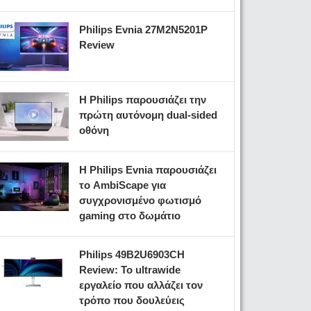
Philips Evnia 27M2N5201P
Review
Η Philips παρουσιάζει την
πρώτη αυτόνομη dual-sided
οθόνη
Η Philips Evnia παρουσιάζει
το AmbiScape για
συγχρονισμένο φωτισμό
gaming στο δωμάτιο
Philips 49B2U6903CH
Review: Το ultrawide
εργαλείο που αλλάζει τον
τρόπο που δουλεύεις