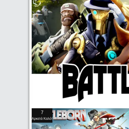
7
Αρκετά Καλό!