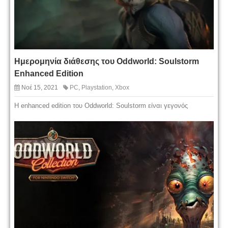
Ημερομηνία διάθεσης του Oddworld: Soulstorm
Enhanced Edition
Νοέ 15, 2021
PC
,
Playstation
,
Xbox
Η enhanced edition του Oddworld: Soulstorm είναι γεγονός