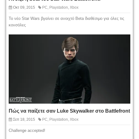
Οκτ 09, 2015
PC
,
Playstation
,
Xbox
Το νέο Star Wars βγαίνει σε ανοιχτό Beta διαθέσιμο για όλες τις
κονσόλες
Πώς να παίξετε σαν Luke Skywalker στο Battlefront
Σεπ 18, 2015
PC
,
Playstation
,
Xbox
Challenge accepted!