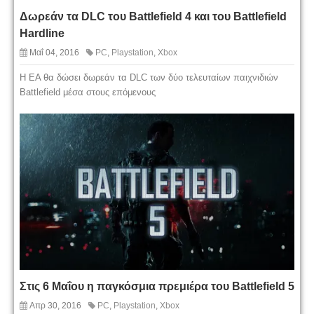
Δωρεάν τα DLC του Battlefield 4 και του Battlefield
Hardline
Μαΐ 04, 2016
PC
,
Playstation
,
Xbox
H EA θα δώσει δωρεάν τα DLC των δύο τελευταίων παιχνιδιών
Battlefield μέσα στους επόμενους
Στις 6 Μαΐου η παγκόσμια πρεμιέρα του Battlefield 5
Απρ 30, 2016
PC
,
Playstation
,
Xbox