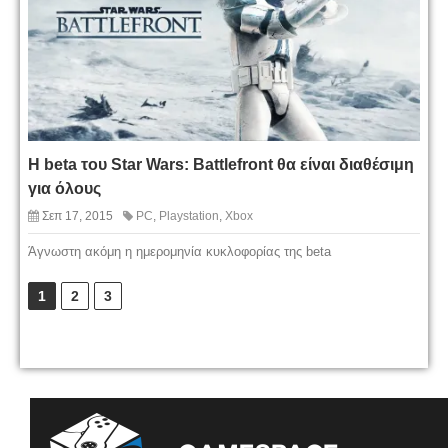
Η beta του Star Wars: Battlefront θα είναι διαθέσιμη
για όλους
Σεπ 17, 2015
PC
,
Playstation
,
Xbox
Άγνωστη ακόμη η ημερομηνία κυκλοφορίας της beta
1
2
3