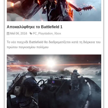
Αποκαλύφθηκε το Battlefield 1
Μαΐ 06, 2016
PC
,
Playstation
,
Xbox
Το νέο παιχνίδι Battlefield θα διαδραματίζεται κατά τη διάρκεια του
πρώτου παγκοσμίου πολέμου