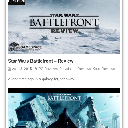
Πολύ Καλό
Star Wars Battlefront – Review
Δεκ 13, 2015
PC Reviews
,
Playstation Reviews
,
Xbox Reviews
A long time ago in a galaxy far, far away...