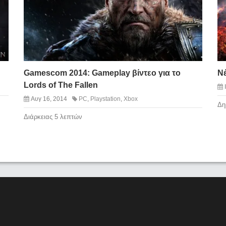
Gamescom 2014: Gameplay βίντεο για το
Νέ
Lords of The Fallen
Αυγ 16, 2014
PC
,
Playstation
,
Xbox
Δη
Διάρκειας 5 λεπτών