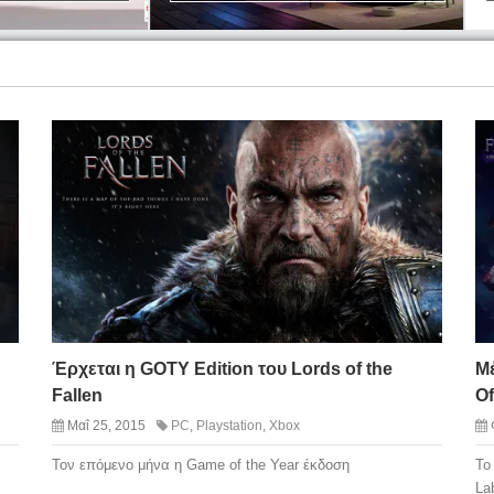
Έρχεται η GOTY Edition του Lords of the
Μ
Fallen
Of
Μαΐ 25, 2015
PC
,
Playstation
,
Xbox
Τον επόμενο μήνα η Game of the Year έκδοση
Το
La