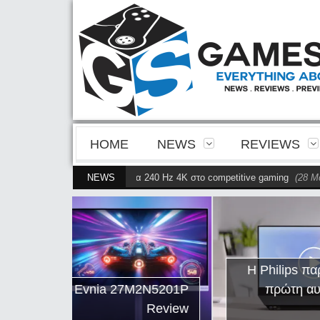
HOME
NEWS
REVIEWS
ενιάς QD-OLED και ταχύτητα 240 Hz 4K στο competitive gaming
NEWS
(28 Μαΐου)
πα
Η Philips παρουσιάζει την
M2N5201P
πρώτη αυτόνομη dual-
Review
sided οθόνη