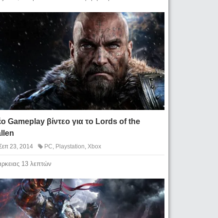
ο Gameplay βίντεο για το Lords of the
llen
Σεπ 23, 2014
PC
,
Playstation
,
Xbox
άρκειας 13 λεπτών