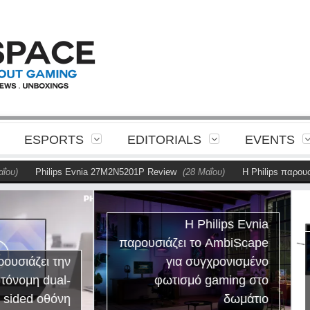
ESPORTS
EDITORIALS
EVENTS
Philips Evnia 27M2N5201P Review
(28 Μαΐου)
Η Philips παρουσιάζει
Η Philips Evnia
ρουσιάζει το AmbiScape
Philips 49B2U69
για συγχρονισμένο
Review: Το ultra
φωτισμό gaming στο
εργαλείο που αλλάζει
δωμάτιο
τρόπο που δουλε