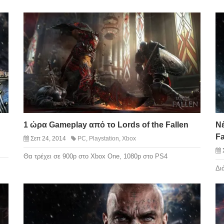
1 ώρα Gameplay από το Lords of the Fallen
Νέ
Fa
Σεπ 24, 2014
PC
,
Playstation
,
Xbox
Θα τρέχει σε 900p στο Xbox One, 1080p στο PS4
Δι