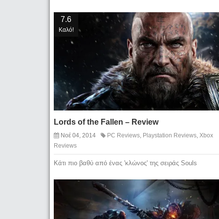
7.6
Καλό!
Lords of the Fallen – Review
Νοέ 04, 2014
PC Reviews
,
Playstation Reviews
,
Xbox
Reviews
Κάτι πιο βαθύ από ένας 'κλώνος' της σειράς Souls