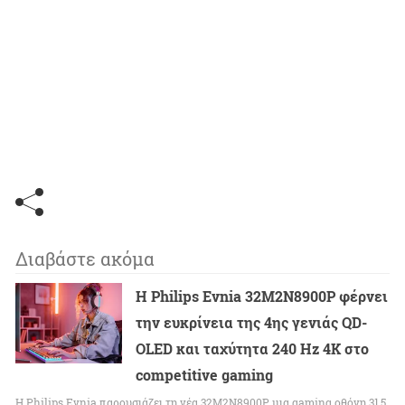
Διαβάστε ακόμα
Η Philips Evnia 32M2N8900P φέρνει
την ευκρίνεια της 4ης γενιάς QD-
OLED και ταχύτητα 240 Hz 4K στο
competitive gaming
Η Philips Evnia παρουσιάζει τη νέα 32M2N8900P, μια gaming οθόνη 31,5