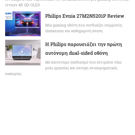
ιντσών 4K QD-OLED
Philips Evnia 27M2N5201P Review
Μια gaming οθόνη που συνδυάζει ισορροπία,
immersion και καθημερινή άνεση
Η Philips παρουσιάζει την πρώτη
αυτόνομη dual-sided οθόνη
Με καινοτόμο σχεδιασμό που επιτρέπει νέες
ροές εργασίας και ανοίγει επιχειρηματικές
ευκαιρίες