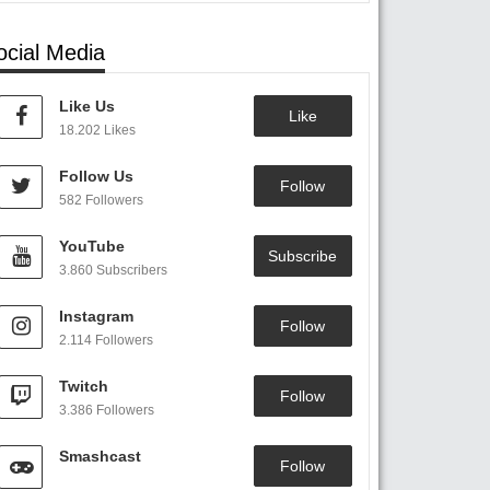
ocial Media
Like Us
Like
18.202 Likes
Follow Us
Follow
582 Followers
YouTube
Subscribe
3.860 Subscribers
Instagram
Follow
2.114 Followers
Twitch
Follow
3.386 Followers
Smashcast
Follow