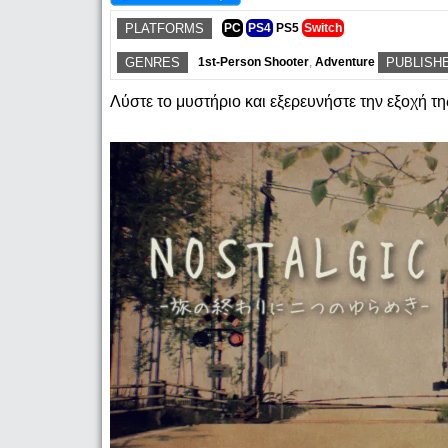
PLATFORMS
PC
PS4
PS5
Switch
GENRES
1st-Person Shooter
,
Adventure
PUBLISH
Λύστε το μυστήριο και εξερευνήστε την εξοχή τ