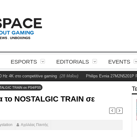
ESPORTS
EDITORIALS
EVENTS
 στο competitive gaming
(28 Μαΐου)
Philips Evnia 27M2N5201P Review
Τ
STALGIC TRAIN σε PS4/PS5
α το NOSTALGIC TRAIN σε
ystation
Αχιλλέας Παντής