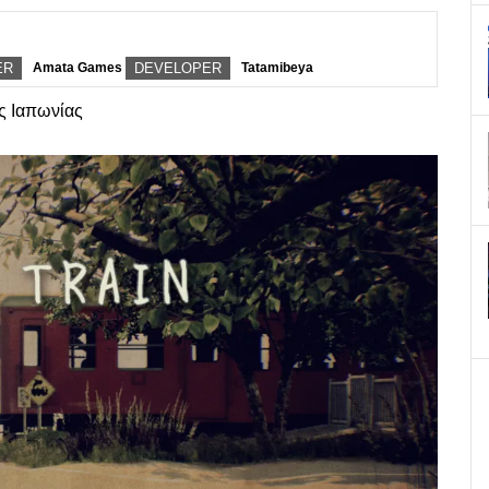
ER
Amata Games
DEVELOPER
Tatamibeya
ης Ιαπωνίας