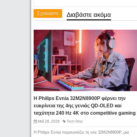
Σχολιάστε
Διαβάστε ακόμα
Η Philips Evnia 32M2N8900P φέρνει την
ευκρίνεια της 4ης γενιάς QD-OLED και
ταχύτητα 240 Hz 4K στο competitive gaming
Μαΐ 28, 2026
Tech Misc
Η Philips Evnia παρουσιάζει τη νέα 32M2N8900P, μια