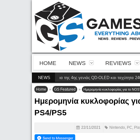
HOME
NEWS
REVIEWS
8900P φέρνει την ευκρίνεια της 4ης γενιάς QD-OLED και ταχύτητα 240 Hz 4K
NEWS
»
»
Home
GS Featured
Ημερομηνία κυκλοφορίας για το NO
Ημερομηνία κυκλοφορίας γι
PS4/PS5
22/11/2021
Nintendo
,
PC
,
Pla