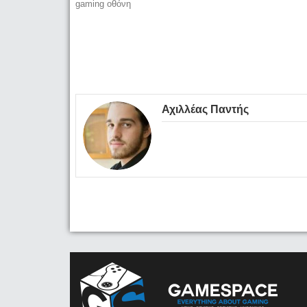
gaming οθόνη
Αχιλλέας Παντής