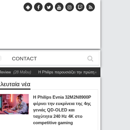
CONTACT
(28 Μαΐου)
Η Philips παρουσιάζει την πρώτη αυτόνομη dual-sided οθόνη
ελευταία νέα
Η Philips Evnia 32M2N8900P
φέρνει την ευκρίνεια της 4ης
γενιάς QD-OLED και
ταχύτητα 240 Hz 4K στο
competitive gaming