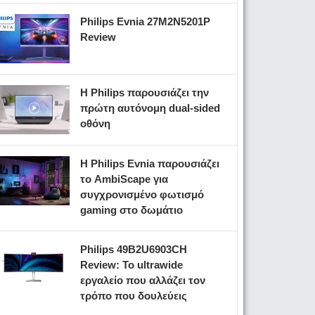
Philips Evnia 27M2N5201P
Review
Η Philips παρουσιάζει την
πρώτη αυτόνομη dual-sided
οθόνη
Η Philips Evnia παρουσιάζει
το AmbiScape για
συγχρονισμένο φωτισμό
gaming στο δωμάτιο
Philips 49B2U6903CH
Review: Το ultrawide
εργαλείο που αλλάζει τον
τρόπο που δουλεύεις