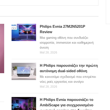
Philips Evnia 27M2N5201P
Review
Μια gaming οθόνη που συνδυάζει
ισορροπία, immersion και καθημερινή
άνεση
Μαΐ 28, 2026
Η Philips παρουσιάζει την πρώτη
αυτόνομη dual-sided οθόνη
Με καινοτόμο σχεδιασμό που επιτρέπει
νέες ροές εργασίας και ανοίγει
Μαΐ 28, 2026
Η Philips Evnia παρουσιάζει το
AmbiScape για συγχρονισμένο