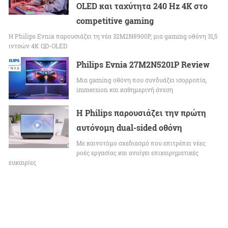
OLED και ταχύτητα 240 Hz 4K στο
competitive gaming
Η Philips Evnia παρουσιάζει τη νέα 32M2N8900P, μια gaming οθόνη 31,5
ιντσών 4K QD-OLED
Philips Evnia 27M2N5201P Review
Μια gaming οθόνη που συνδυάζει ισορροπία,
immersion και καθημερινή άνεση
Η Philips παρουσιάζει την πρώτη
αυτόνομη dual-sided οθόνη
Με καινοτόμο σχεδιασμό που επιτρέπει νέες
ροές εργασίας και ανοίγει επιχειρηματικές
ευκαιρίες