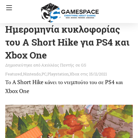
Ημερομηνία κυκλοφορίας
του A Short Hike για PS4 και
Xbox One
Αχιλλέας Παντής
σε
GS
Featured
Nintendo
PC
Playstation
Xbox
στις 15/11/2021
Το A Short Hike κάνει το ντεμπούτο του σε PS4 και
Xbox One