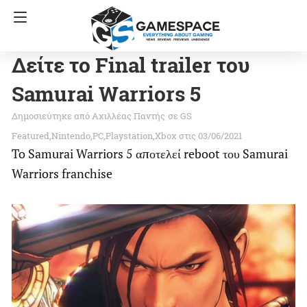
Δείτε το Final trailer του
Samurai Warriors 5
Αχιλλέας Παντής
σε
GS
Featured
Nintendo
PC
Playstation
Xbox
στις 03/06/2021
To Samurai Warriors 5 αποτελεί reboot του Samurai
Warriors franchise