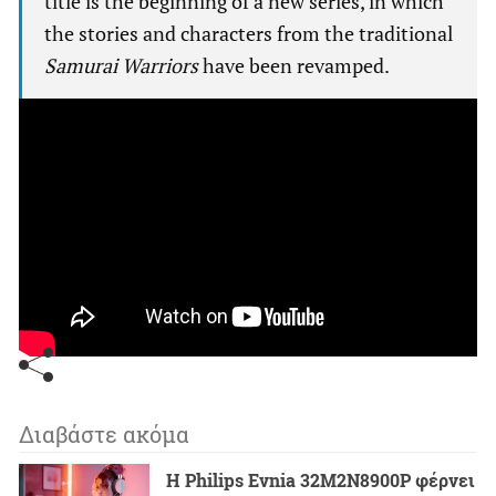
title is the beginning of a new series, in which
the stories and characters from the traditional
Samurai Warriors
have been revamped.
Διαβάστε ακόμα
Η Philips Evnia 32M2N8900P φέρνει