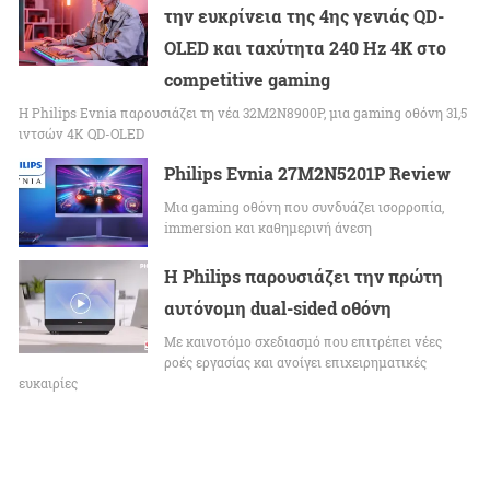
την ευκρίνεια της 4ης γενιάς QD-
OLED και ταχύτητα 240 Hz 4K στο
competitive gaming
Η Philips Evnia παρουσιάζει τη νέα 32M2N8900P, μια gaming οθόνη 31,5
ιντσών 4K QD-OLED
Philips Evnia 27M2N5201P Review
Μια gaming οθόνη που συνδυάζει ισορροπία,
immersion και καθημερινή άνεση
Η Philips παρουσιάζει την πρώτη
αυτόνομη dual-sided οθόνη
Με καινοτόμο σχεδιασμό που επιτρέπει νέες
ροές εργασίας και ανοίγει επιχειρηματικές
ευκαιρίες