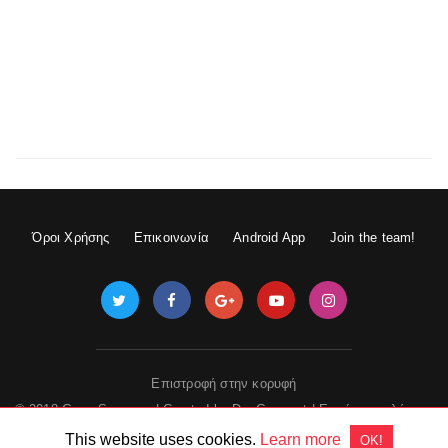
Όροι Χρήσης
Επικοινωνία
Android App
Join the team!
Επιστροφή στην κορυφή
© 2018 GameSpace.gr | Created by
DevGuru.net
|
Εμφάνιση πλήρους
έκδοσης
This website uses cookies.
Learn more
OK!