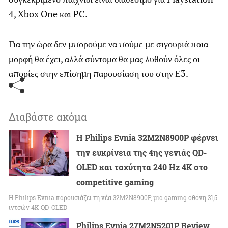
4, Xbox One και PC.
Για την ώρα δεν μπορούμε να πούμε με σιγουριά ποια
μορφή θα έχει, αλλά σύντομα θα μας λυθούν όλες οι
απορίες στην επίσημη παρουσίαση του στην Ε3.
Διαβάστε ακόμα
Η Philips Evnia 32M2N8900P φέρνει
την ευκρίνεια της 4ης γενιάς QD-
OLED και ταχύτητα 240 Hz 4K στο
competitive gaming
Η Philips Evnia παρουσιάζει τη νέα 32M2N8900P, μια gaming οθόνη 31,5
ιντσών 4K QD-OLED
Philips Evnia 27M2N5201P Review