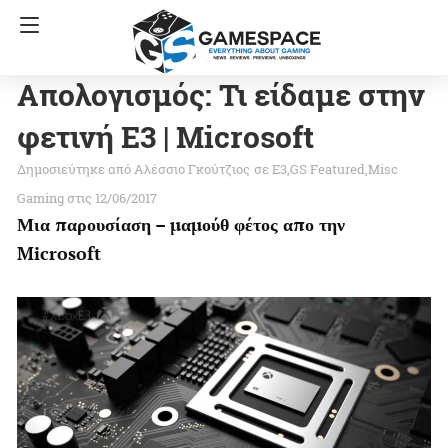
Απολογισμός: Τι είδαμε στην
φετινή E3 | Microsoft
Αλέσσιο Γκούτζιος
σε
E3
GS Featured
Misc
Gaming
στις 12/06/2017
Μια παρουσίαση – μαμούθ φέτος απο την
Microsoft