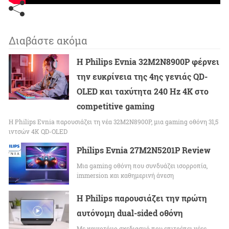
Διαβάστε ακόμα
Η Philips Evnia 32M2N8900P φέρνει
την ευκρίνεια της 4ης γενιάς QD-
OLED και ταχύτητα 240 Hz 4K στο
competitive gaming
Η Philips Evnia παρουσιάζει τη νέα 32M2N8900P, μια gaming οθόνη 31,5
ιντσών 4K QD-OLED
Philips Evnia 27M2N5201P Review
Μια gaming οθόνη που συνδυάζει ισορροπία,
immersion και καθημερινή άνεση
Η Philips παρουσιάζει την πρώτη
αυτόνομη dual-sided οθόνη
Με καινοτόμο σχεδιασμό που επιτρέπει νέες