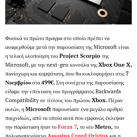
Φυσικά το πρώτο πραγμα στο οποίο πρέπει να
αναφερθούμε μετά την παρουσίαση της Microsoft είναι
η τελική υλοποίηση του
Project Scorpio
της
Microsoft, με την next-gen κονσόλα της
Xbox One X,
πανίσχυρη και κομψότατη, που θα κυκλοφορήσει στις
7
Νοεμβρίου
στα
499€
. Στη συνέχεια της παρουσίασης
είδαμε την επέκταση του προγράμματος Backwards
Compatibility σε τίτλους του πρώτου
Xbox.
Πέραν
αυτών, η
Microsoft
παρουσίασε ένα μεγάλο αριθμό
παιχνιδιών
,
από τα οποία αυτά που εμφανώς έκλεψαν
την παράσταση ήταν το
Forza 7
,
το νέο
Metro,
το
πολυαναμενόμενο
Assasins Creed Origins
και η