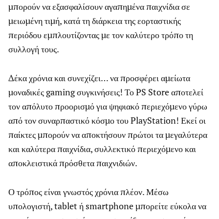
μπορούν να εξασφαλίσουν αγαπημένα παιχνίδια σε
μειωμένη τιμή, κατά τη διάρκεια της εορταστικής
περιόδου εμπλουτίζοντας με τον καλύτερο τρόπο τη
συλλογή τους.
Δέκα χρόνια και συνεχίζει… να προσφέρει αμείωτα
μοναδικές gaming συγκινήσεις! Το PS Store αποτελεί
τον απόλυτο προορισμό για ψηφιακό περιεχόμενο γύρω
από τον συναρπαστικό κόσμο του PlayStation! Εκεί οι
παίκτες μπορούν να αποκτήσουν πρώτοι τα μεγαλύτερα
και καλύτερα παιχνίδια, συλλεκτικό περιεχόμενο και
αποκλειστικά πρόσθετα παιχνιδιών.
Ο τρόπος είναι γνωστός χρόνια πλέον. Μέσω
υπολογιστή, tablet ή smartphone μπορείτε εύκολα να