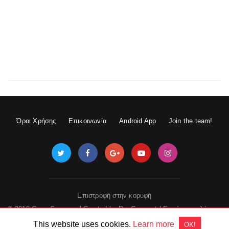
Όροι Χρήσης
Επικοινωνία
Android App
Join the team!
Επιστροφή στην κορυφή
© 2018 GameSpace.gr | Created by
DevGuru.net
|
Εμφάνιση πλήρους
έκδοσης
This website uses cookies.
Learn more
OK!