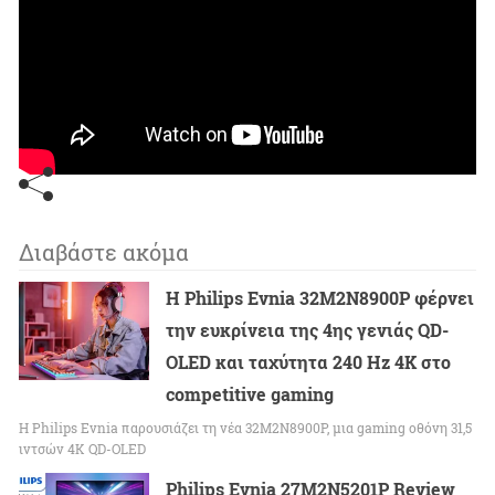
Διαβάστε ακόμα
Η Philips Evnia 32M2N8900P φέρνει
την ευκρίνεια της 4ης γενιάς QD-
OLED και ταχύτητα 240 Hz 4K στο
competitive gaming
Η Philips Evnia παρουσιάζει τη νέα 32M2N8900P, μια gaming οθόνη 31,5
ιντσών 4K QD-OLED
Philips Evnia 27M2N5201P Review