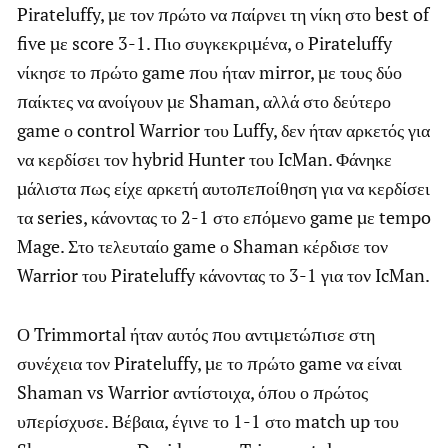
Pirateluffy, με τον πρώτο να παίρνει τη νίκη στο best of
five με score 3-1. Πιο συγκεκριμένα, ο Pirateluffy
νίκησε το πρώτο game που ήταν mirror, με τους δύο
παίκτες να ανοίγουν με Shaman, αλλά στο δεύτερο
game ο control Warrior του Luffy, δεν ήταν αρκετός για
να κερδίσει τον hybrid Hunter του IcMan. Φάνηκε
μάλιστα πως είχε αρκετή αυτοπεποίθηση για να κερδίσει
τα series, κάνοντας το 2-1 στο επόμενο game με tempo
Mage. Στο τελευταίο game ο Shaman κέρδισε τον
Warrior του Pirateluffy κάνοντας το 3-1 για τον IcMan.
Ο Trimmortal ήταν αυτός που αντιμετώπισε στη
συνέχεια τον Pirateluffy, με το πρώτο game να είναι
Shaman vs Warrior αντίστοιχα, όπου ο πρώτος
υπερίσχυσε. Βέβαια, έγινε το 1-1 στο match up του