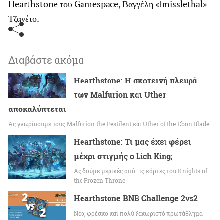
Hearthstone του Gamespace, Βαγγέλη «Imisslethal»
Τζανέτο.
Διαβάστε ακόμα
Hearthstone: Η σκοτεινή πλευρά
των Malfurion και Uther
αποκαλύπτεται
Ας γνωρίσουμε τους Malfurion the Pestilent και Uther of the Ebon Blade
Hearthstone: Τι μας έχει φέρει
μέχρι στιγμής ο Lich King;
Ας δούμε μερικές από τις κάρτες του Knights of
the Frozen Throne
Hearthstone BNB Challenge 2vs2
Νέο, φρέσκο και πολύ ξεχωριστό πρωτάθλημα