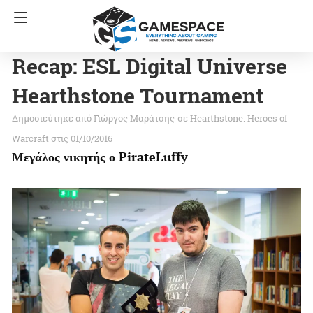
Recap: ESL Digital Universe
Hearthstone Tournament
Γιώργος Μαράτσης
σε
Hearthstone: Heroes of
Warcraft
στις 01/10/2016
Μεγάλος νικητής ο PirateLuffy