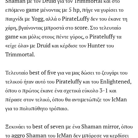
Shaman με τον Druid για τον Trimmortal και στο
επόμενο game μένοντας με 5 hp, πήγε να γυρίσει το
παιχνίδι με Yogg, αλλά ο PirateLuffy δεν του έκανε τη
χάρη, βγαίνοντας μπροστά στο score. Στο τελευταίο
game και μόλις στους πέντε γύρος, ο Pirateluffy τα
«είχε όλα» με Druid και κέρδισε τον Hunter του
Trimmortal.
Τελευταίο best of five για να μας δώσει το ζευγάρι του
τελικού ήταν αυτό του Pirateluffy και του Enlightened,
όπου ο πρώτος έκανε ένα σχετικά εύκολο 3-1 και
πέρασε στον τελικό, όπου θα αντιμετώπιζε τον IcMan
για το πολυπόθητο τρόπαιο.
Ξεκινάει το best of seven με ένα Shaman mirror, όπου
το aggro Shaman του IcMan δεν μπόρεσε να κερδίσει