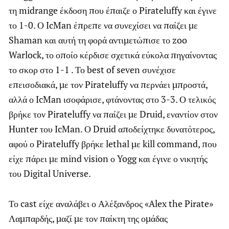
τη midrange έκδοση που έπαιζε ο Pirateluffy και έγινε
το 1-0. Ο IcMan έπρεπε να συνεχίσει να παίζει με
Shaman και αυτή τη φορά αντιμετώπισε το zoo
Warlock, το οποίο κέρδισε σχετικά εύκολα πηγαίνοντας
το σκορ στο 1-1 . Το best of seven συνέχισε
επεισοδιακά, με τον Pirateluffy να περνάει μπροστά,
αλλά ο IcMan ισοφάρισε, φτάνοντας στο 3-3. Ο τελικός
βρήκε τον Pirateluffy να παίζει με Druid, εναντίον στον
Hunter του IcMan. Ο Druid αποδείχτηκε δυνατότερος,
αφού ο Pirateluffy βρήκε lethal με kill command, που
είχε πάρει με mind vision ο Yogg και έγινε ο νικητής
του Digital Universe.
Το cast είχε αναλάβει ο Αλέξανδρος «Alex the Pirate»
Λαμπαρδής, μαζί με τον παίκτη της ομάδας