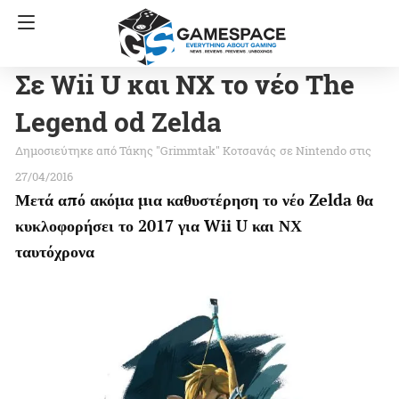
Σε Wii U και NX το νέο The
Legend od Zelda
Τάκης "Grimmtak" Κοτσανάς
σε
Nintendo
στις
27/04/2016
Μετά από ακόμα μια καθυστέρηση το νέο Zelda θα
κυκλοφορήσει το 2017 για Wii U και ΝΧ
ταυτόχρονα