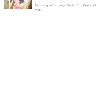
Είναι ήδη διαθέσιμο για Switch 2 το Dear me, I
was…