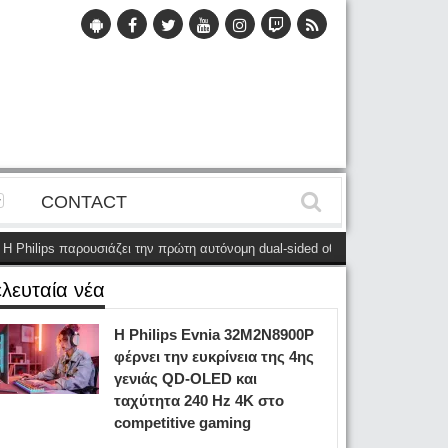
CONTACT
ps παρουσιάζει την πρώτη αυτόνομη dual-sided οθόνη
(28 Μαΐου)
Η Phili
ελευταία νέα
Η Philips Evnia 32M2N8900P
φέρνει την ευκρίνεια της 4ης
γενιάς QD-OLED και
ταχύτητα 240 Hz 4K στο
competitive gaming