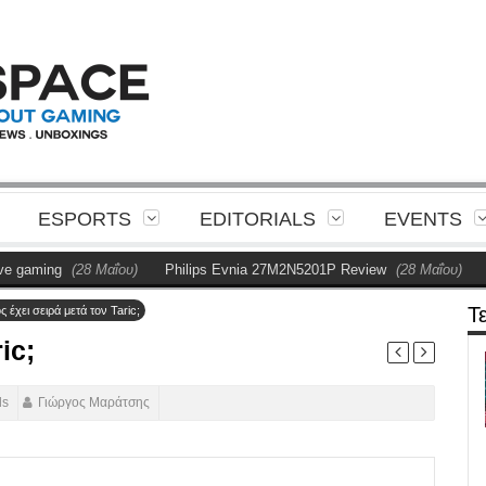
ESPORTS
EDITORIALS
EVENTS
g
(28 Μαΐου)
Philips Evnia 27M2N5201P Review
(28 Μαΐου)
Η Phili
Τ
ς έχει σειρά μετά τον Taric;
ic;
ds
Γιώργος Μαράτσης