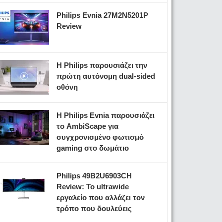
Philips Evnia 27M2N5201P
Review
Η Philips παρουσιάζει την
πρώτη αυτόνομη dual-sided
οθόνη
Η Philips Evnia παρουσιάζει
το AmbiScape για
συγχρονισμένο φωτισμό
gaming στο δωμάτιο
Philips 49B2U6903CH
Review: Το ultrawide
εργαλείο που αλλάζει τον
τρόπο που δουλεύεις