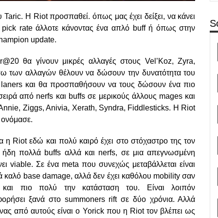
Taric. Η Riot προσπαθεί. όπως μας έχει δείξει, να κάνει
S
ick rate άλλοτε κάνοντας ένα απλό buff ή όπως στην
champion update.
@20 θα γίνουν μικρές αλλαγές στους Vel’Koz, Zyra,
Μέσω των αλλαγών θέλουν να δώσουν την δυνατότητα του
 laners και θα προσπαθήσουν να τους δώσουν ένα πιο
α σειρά από nerfs και buffs σε μερικούς άλλους mages και
nnie, Ziggs, Anivia, Xerath, Syndra, Fiddlesticks. Η Riot
 ονόμασε.
 η Riot εδώ και πολύ καιρό έχει στο στόχαστρο της τον
ί ήδη πολλά buffs αλλά και nerfs, σε μια απεγνωσμένη
ι viable. Σε ένα meta που συνεχώς μεταβάλλεται είναι
τά καλό base damage, αλλά δεν έχει καθόλου mobility σαν
και πιο πολύ την κατάσταση του. Είναι λοιπόν
ορήσει ξανά στο summoners rift σε δύο χρόνια. Αλλά
νας από αυτούς είναι ο Yorick που η Riot τον βλέπει ως