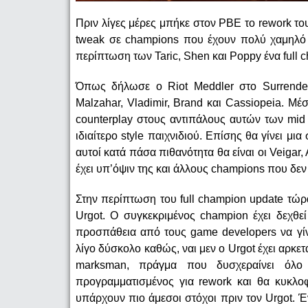
Πριν λίγες μέρες μπήκε στον PBE το rework του 
tweak σε champions που έχουν πολύ χαμηλό p
περίπτωση των Taric, Shen και Poppy ένα full 
Όπως δήλωσε ο Riot Meddler στο Surrender
Malzahar, Vladimir, Brand και Cassiopeia. 
counterplay στους αντιπάλους αυτών των mid
ιδιαίτερο style παιχνιδιού. Επίσης θα γίνει μι
αυτοί κατά πάσα πιθανότητα θα είναι οι Veigar, A
έχει υπ’όψιν της και άλλους champions που δεν
Στην περίπτωση του full champion update τώρα
Urgot. Ο συγκεκριμένος champion έχει δεχθε
προσπάθεια από τους game developers να γίνε
λίγο δύσκολο καθώς, ναι μεν ο Urgot έχει αρκε
marksman, πράγμα που δυσχεραίνει όλο 
προγραμματισμένος για rework και θα κυκλοφ
υπάρχουν πιο άμεσοι στόχοι πριν τον Urgot. Έ