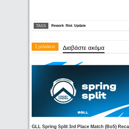
TAGS
Rework
,
Riot
,
Update
Σχολιάστε
Διαβάστε ακόμα
GLL Spring Split 3rd Place Match (Bo5) Reca