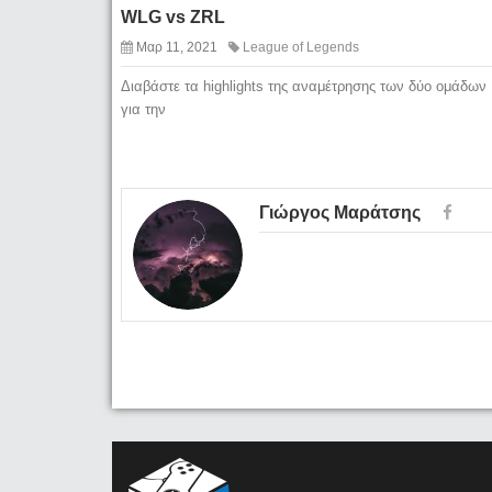
WLG vs ZRL
Μαρ 11, 2021
League of Legends
Διαβάστε τα highlights της αναμέτρησης των δύο ομάδων
για την
Γιώργος Μαράτσης