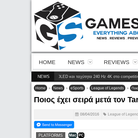
HOME
NEWS
REVIEWS
νεια της 4ης γενιάς QD-OLED και ταχύτητα 240 Hz 4K στο competitive gamin
NEWS
»
»
»
»
Home
News
eSports
League of Legends
Ποιο
Ποιος έχει σειρά μετά τον Tar
08/04/2016
League of Legen
PLATFORMS
Mac
PC