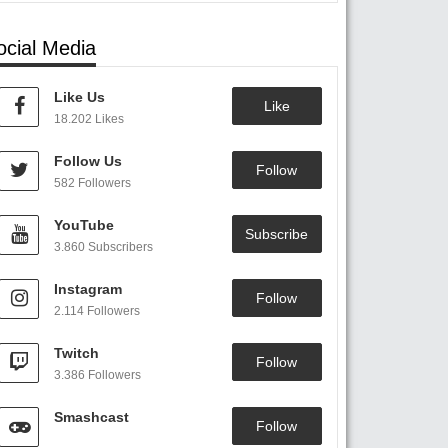
ocial Media
Like Us
Like
18.202 Likes
Follow Us
Follow
582 Followers
YouTube
Subscribe
3.860 Subscribers
Instagram
Follow
2.114 Followers
Twitch
Follow
3.386 Followers
Smashcast
Follow