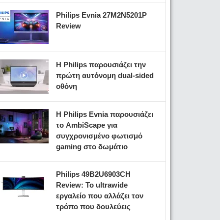
Philips Evnia 27M2N5201P
Review
Η Philips παρουσιάζει την
πρώτη αυτόνομη dual-sided
οθόνη
Η Philips Evnia παρουσιάζει
το AmbiScape για
συγχρονισμένο φωτισμό
gaming στο δωμάτιο
Philips 49B2U6903CH
Review: Το ultrawide
εργαλείο που αλλάζει τον
τρόπο που δουλεύεις