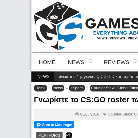
HOME
NEWS
REVIEWS
N8900P φέρνει την ευκρίνεια της 4ης γενιάς QD-OLED και ταχύτητα 240 Hz 
NEWS
»
»
»
Home
News
eSports
Counter-Strike: Global Offe
Γνωρίστε το CS:GO roster τ
03/03/2016
Counter-Strike: G
PLATFORM
PC