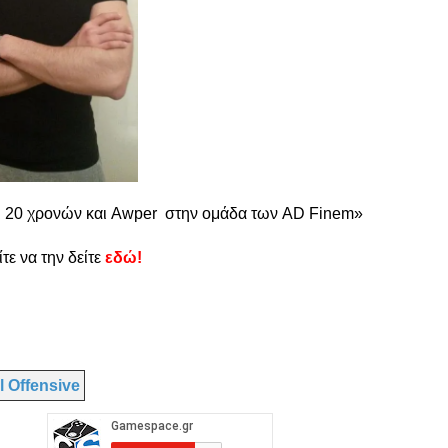
αι 20 χρονών και Awper στην ομάδα των AD Finem»
τε να την δείτε
εδώ!
l Offensive