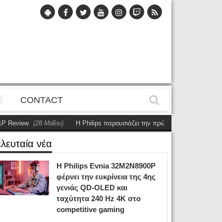
CONTACT
w
(28 Μαΐου)
Η Philips παρουσιάζει την πρώτη αυτόνομη dual-sided οθόν
ελευταία νέα
Η Philips Evnia 32M2N8900P
φέρνει την ευκρίνεια της 4ης
γενιάς QD-OLED και
ταχύτητα 240 Hz 4K στο
competitive gaming