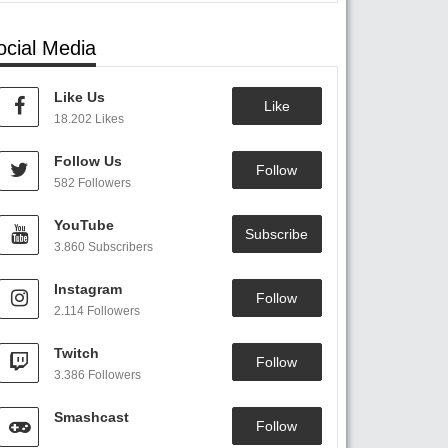
ocial Media
Like Us
Like
18.202 Likes
Follow Us
Follow
582 Followers
YouTube
Subscribe
3.860 Subscribers
Instagram
Follow
2.114 Followers
Twitch
Follow
3.386 Followers
Smashcast
Follow