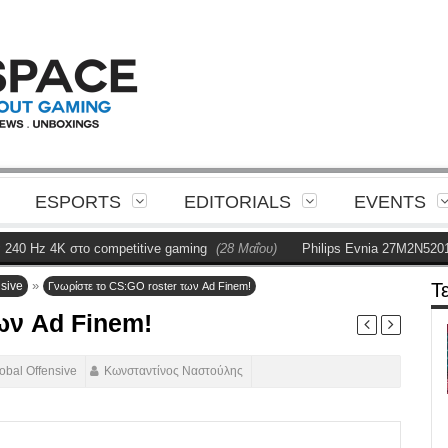
ESPORTS
EDITORIALS
EVENTS
4K στο competitive gaming
(28 Μαΐου)
Philips Evnia 27M2N5201P Revie
»
nsive
Τ
Γνωρίστε το CS:GO roster των Ad Finem!
ων Ad Finem!
lobal Offensive
Κωνσταντίνος Ναστούλης