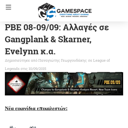
PBE 08-09/09: Αλλαγές σε
Gangplank & Skarner,
Evelynn κ.α.
Παναγιώτης Γεωργουδάκης
σε
League of
Legends
στις 10/09/2015
Νέα εικονίδια επικαλεστών: