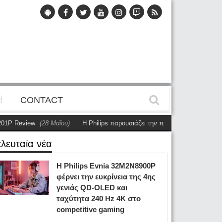
CONTACT
eview
(28 Μαΐου)
Η Philips παρουσιάζει την πρώτη αυτόνομη dual-sided
ελευταία νέα
Η Philips Evnia 32M2N8900P
φέρνει την ευκρίνεια της 4ης
γενιάς QD-OLED και
ταχύτητα 240 Hz 4K στο
competitive gaming