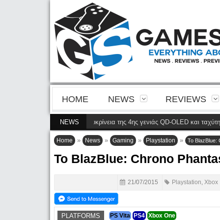
HOME
NEWS
REVIEWS
 32M2N8900P φέρνει την ευκρίνεια της 4ης γενιάς QD-OLED και ταχύτητα 240
NEWS
»
»
»
»
Home
News
Gaming
Playstation
Το BlazBlue:
Το BlazBlue: Chrono Phant
21/07/2015
Playstation
,
Xbox
PLATFORMS
PS Vita
PS4
Xbox One