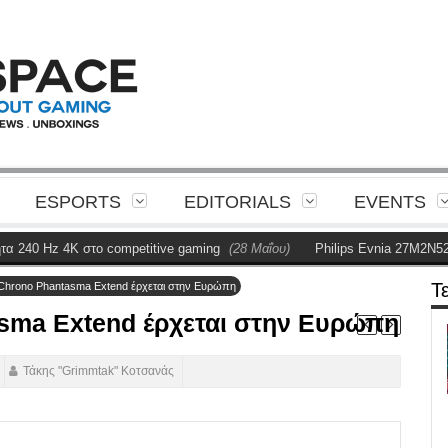
ESPORTS
EDITORIALS
EVENTS
 Hz 4K στο competitive gaming
(28 Μαΐου)
Philips Evnia 27M2N5201P R
Τ
 Chrono Phantasma Extend έρχεται στην Ευρώπη
asma Extend έρχεται στην Ευρώπη
Τάκης "Grimmtak" Κοτσανάς