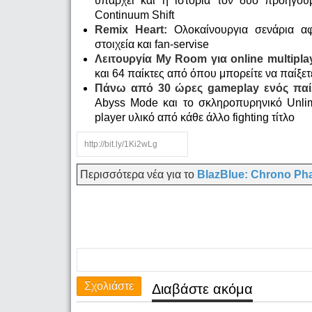
υπάρχει και η ιστορία τον δύο προηγούμ
Continuum Shift
Remix Heart:
Ολοκαίνουργια σενάρια αφ
στοιχεία και fan-servise
Λειτουργία My Room για online multipla
και 64 παίκτες από όπου μπορείτε να παίξετ
Πάνω από 30 ώρες gameplay ενός παί
Abyss Mode και το σκληροπυρηνικό Unlim
player υλικό από κάθε άλλο fighting τίτλο
Περισσότερα νέα για το
BlazBlue: Chrono Ph
Σχολιάστε
Διαβάστε ακόμα