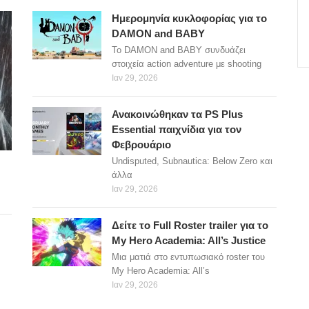
Ημερομηνία κυκλοφορίας για το
DAMON and BABY
Το DAMON and BABY συνδυάζει
στοιχεία action adventure με shooting
Ιαν 29, 2026
Ανακοινώθηκαν τα PS Plus
Essential παιχνίδια για τον
Φεβρουάριο
Undisputed, Subnautica: Below Zero και
άλλα
Ιαν 29, 2026
Δείτε το Full Roster trailer για το
My Hero Academia: All’s Justice
Μια ματιά στο εντυπωσιακό roster του
My Hero Academia: All’s
Ιαν 29, 2026