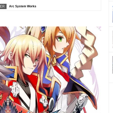
PER
Arc System Works