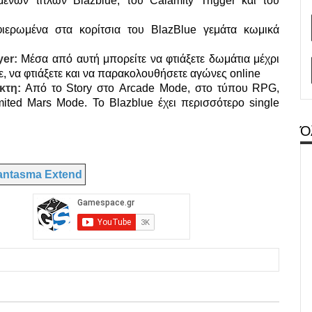
ενων τίτλων Blazblue, του Calamity Trigger και του
ιερωμένα στα κορίτσια του BlazBlue γεμάτα κωμικά
yer:
Μέσα από αυτή μπορείτε να φτιάξετε δωμάτια μέχρι
ε, να φτιάξετε και να παρακολουθήσετε αγώνες online
κτη:
Από το Story στο Arcade Mode, στο τύπου RPG,
ited Mars Mode. Το Blazblue έχει περισσότερο single
Ό
antasma Extend