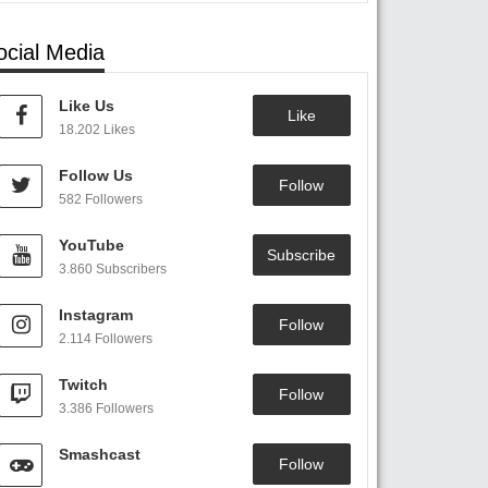
ocial Media
Like Us
Like
18.202 Likes
Follow Us
Follow
582 Followers
YouTube
Subscribe
3.860 Subscribers
Instagram
Follow
2.114 Followers
Twitch
Follow
3.386 Followers
Smashcast
Follow