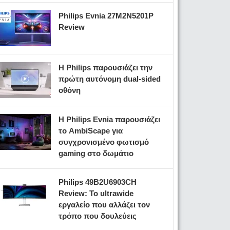
Philips Evnia 27M2N5201P
Review
Η Philips παρουσιάζει την
πρώτη αυτόνομη dual-sided
οθόνη
Η Philips Evnia παρουσιάζει
το AmbiScape για
συγχρονισμένο φωτισμό
gaming στο δωμάτιο
Philips 49B2U6903CH
Review: Το ultrawide
εργαλείο που αλλάζει τον
τρόπο που δουλεύεις