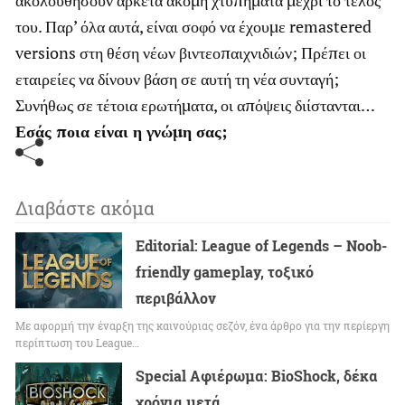
του. Παρ’ όλα αυτά, είναι σοφό να έχουμε remastered
versions στη θέση νέων βιντεοπαιχνιδιών; Πρέπει οι
εταιρείες να δίνουν βάση σε αυτή τη νέα συνταγή;
Συνήθως σε τέτοια ερωτήματα, οι απόψεις διίστανται…
Εσάς ποια είναι η γνώμη σας;
Διαβάστε ακόμα
Editorial: League of Legends – Noob-
friendly gameplay, τοξικό
περιβάλλον
Με αφορμή την έναρξη της καινούριας σεζόν, ένα άρθρο για την περίεργη
περίπτωση του League…
Special Αφιέρωμα: BioShock, δέκα
χρόνια μετά