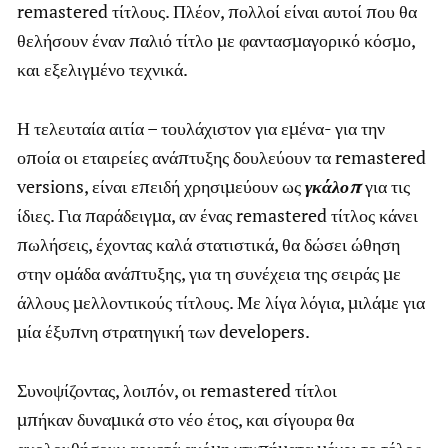
remastered τίτλους. Πλέον, πολλοί είναι αυτοί που θα
θελήσουν έναν παλιό τίτλο με φαντασμαγορικό κόσμο,
και εξελιγμένο τεχνικά.
Η τελευταία αιτία – τουλάχιστον για εμένα- για την
οποία οι εταιρείες ανάπτυξης δουλεύουν τα remastered
versions, είναι επειδή χρησιμεύουν ως
γκάλοπ
για τις
ίδιες. Για παράδειγμα, αν ένας remastered τίτλος κάνει
πωλήσεις, έχοντας καλά στατιστικά, θα δώσει ώθηση
στην ομάδα ανάπτυξης, για τη συνέχεια της σειράς με
άλλους μελλοντικούς τίτλους. Με λίγα λόγια, μιλάμε για
μία έξυπνη στρατηγική των developers.
Συνοψίζοντας, λοιπόν, οι remastered τίτλοι
μπήκαν δυναμικά στο νέο έτος, και σίγουρα θα
ακολουθήσουν αρκετά ακόμη χτυπήματα μέχρι το τέλος