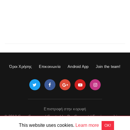
Όροι Χρήσης
Επικοινωνία
Android App
Join the team!
Επιστροφή στην κορυφή
© 2018 GameSpace.gr | Created by
DevGuru.net
|
Εμφάνιση πλήρους
έκδοσης
This website uses cookies.
Learn more
OK!