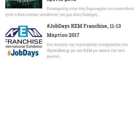
Επικεφαλής στην όλη δημιουργία του παιχνιδιού
ήταν ο Ken Levine, υπεύθυνος για μια άλλη διάσημη…
#JobDays KEM Franchise, 11-13
Μαρτίου 2017
Στο πλαίσιο της στρατηγικής συνεργασίας του
Skywalker.gr με την ΚΕΜ με σκοπό την από
κοινού…