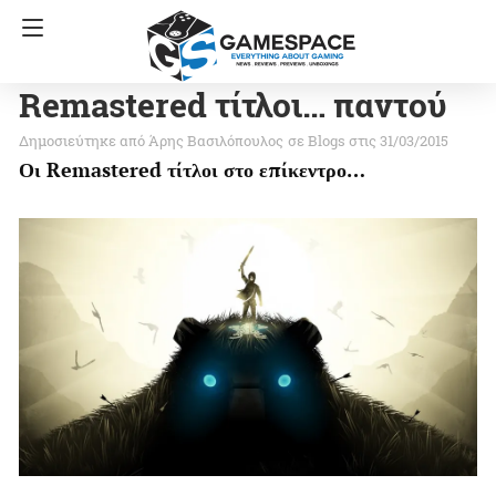
Remastered τίτλοι… παντού
Άρης Βασιλόπουλος
σε
Blogs
στις 31/03/2015
Οι Remastered τίτλοι στο επίκεντρο…