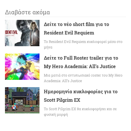
Διαβάστε ακόμα
Δείτε το νέο short film για το
Resident Evil Requiem
To Resident Evil Requiem κυκλοφορεί μέσα στο
μήνα
Δείτε το Full Roster trailer για το
My Hero Academia: All’s Justice
Μια ματιά στο εντυπωσιακό roster του My Hero
Academia: All’s Justice
Ημερομηνία κυκλοφορίας για το
Scott Pilgrim EX
Το Scott Pilgrim EX θα κυκλοφορήσει και σε
φυσική μορφή