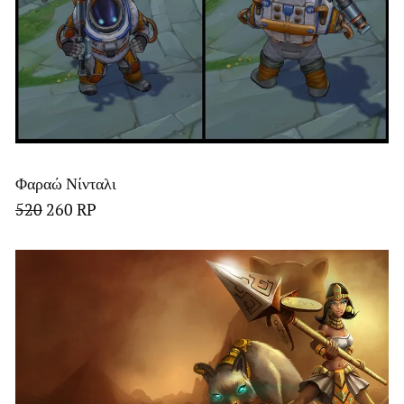
Φαραώ Νίνταλι
520
260 RP