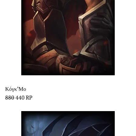
Κόγκ’Μο
880
440 RP