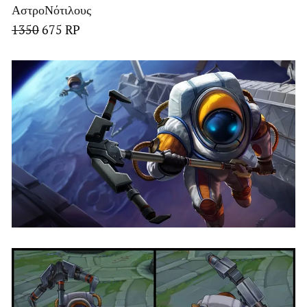
ΑστροΝότιλους
1350
675 RP