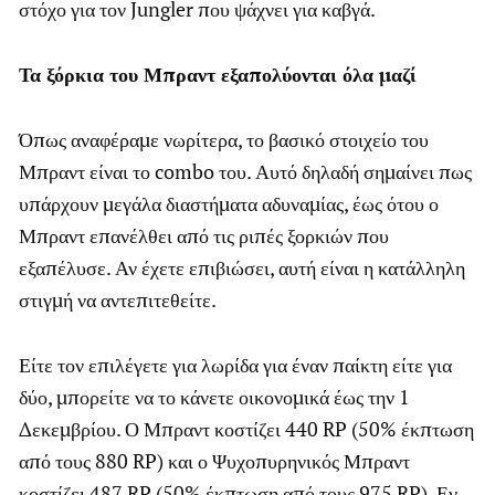
στόχο για τον Jungler που ψάχνει για καβγά.
Τα ξόρκια του Μπραντ εξαπολύονται όλα μαζί
Όπως αναφέραμε νωρίτερα, το βασικό στοιχείο του
Μπραντ είναι το combo του. Αυτό δηλαδή σημαίνει πως
υπάρχουν μεγάλα διαστήματα αδυναμίας, έως ότου ο
Μπραντ επανέλθει από τις ριπές ξορκιών που
εξαπέλυσε. Αν έχετε επιβιώσει, αυτή είναι η κατάλληλη
στιγμή να αντεπιτεθείτε.
Είτε τον επιλέγετε για λωρίδα για έναν παίκτη είτε για
δύο, μπορείτε να το κάνετε οικονομικά έως την 1
Δεκεμβρίου. Ο Μπραντ κοστίζει 440 RP (50% έκπτωση
από τους 880 RP) και ο Ψυχοπυρηνικός Μπραντ
κοστίζει 487 RP (50% έκπτωση από τους 975 RP). Εν