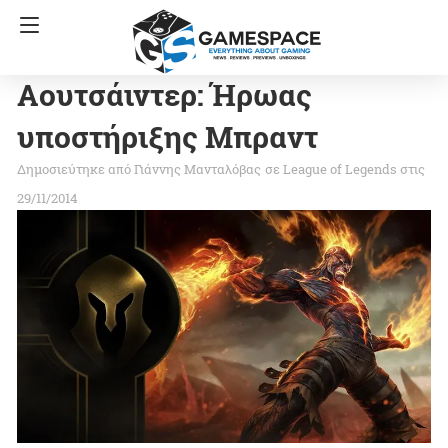
Αουτσάιντερ: Ήρωας
υποστήριξης Μπραντ
Γιάννης Μανταλόβας
σε
League of Legends
στις
29/11/2014