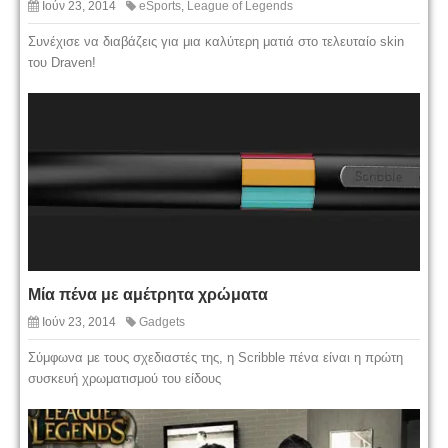
Ιούν 23, 2014
eSports
,
League of Legends
Συνέχισε να διαβάζεις για μια καλύτερη ματιά στο τελευταίο skin
του Draven!
Μία πένα με αμέτρητα χρώματα
Ιούν 23, 2014
Gadgets
Σύμφωνα με τους σχεδιαστές της, η Scribble πένα είναι η πρώτη
συσκευή χρωματισμού του είδους