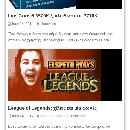
Intel Core i5 3570K ξεκλείδωσε σε 3770K
Ιούν 24, 2014
Hardware
Ένα άκρως ενδιαφέρον νήμα δημοσιεύτηκε στο Overclock.net,
όπου ένας χρήστης «παραδέχεται» ότι ξεκλείδωσε τον Core
League of Legends: χίλιες και μία φωνές
Ιούν 24, 2014
eSports
,
League of Legends
Εντυπωσιακό το ταλέντο αυτής της κοπέλας. Καταφέρνει να