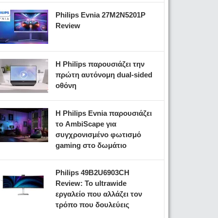
Philips Evnia 27M2N5201P
Review
Η Philips παρουσιάζει την
πρώτη αυτόνομη dual-sided
οθόνη
Η Philips Evnia παρουσιάζει
το AmbiScape για
συγχρονισμένο φωτισμό
gaming στο δωμάτιο
Philips 49B2U6903CH
Review: Το ultrawide
εργαλείο που αλλάζει τον
τρόπο που δουλεύεις