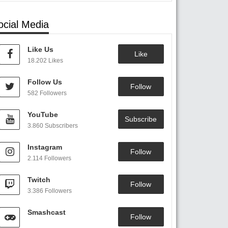
ocial Media
Like Us
Like
18.202 Likes
Follow Us
Follow
582 Followers
YouTube
Subscribe
3.860 Subscribers
Instagram
Follow
2.114 Followers
Twitch
Follow
3.386 Followers
Smashcast
Follow