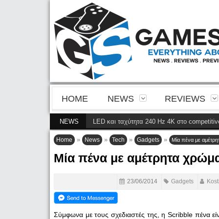
HOME
NEWS
REVIEWS
κρίνεια της 4ης γενιάς QD-OLED και ταχύτητα 240 Hz 4K στο competitive ga
NEWS
»
»
»
»
Home
News
Tech
Gadgets
Μία πένα με αμέτρ
Μία πένα με αμέτρητα χρώμ
23/06/2014
Gadgets
Kost
Σύμφωνα με τους σχεδιαστές της, η Scribble πένα ε