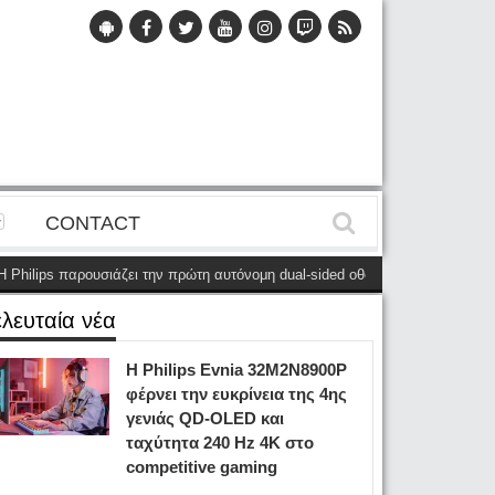
CONTACT
ilips παρουσιάζει την πρώτη αυτόνομη dual-sided οθόνη
(28 Μαΐου)
Η Ph
ελευταία νέα
Η Philips Evnia 32M2N8900P
φέρνει την ευκρίνεια της 4ης
γενιάς QD-OLED και
ταχύτητα 240 Hz 4K στο
competitive gaming