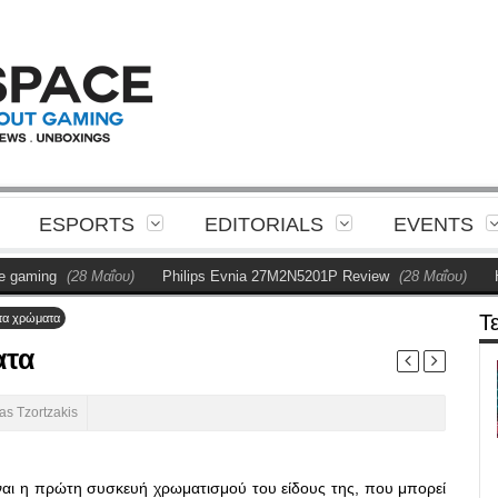
ESPORTS
EDITORIALS
EVENTS
ming
(28 Μαΐου)
Philips Evnia 27M2N5201P Review
(28 Μαΐου)
Η Ph
Τ
ητα χρώματα
ατα
as Tzortzakis
ίναι η πρώτη συσκευή χρωματισμού του είδους της, που μπορεί