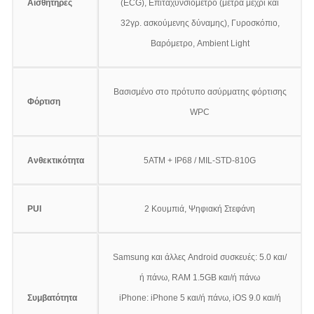
Αισθητήρες
(ECG), Επιταχυνσιόμετρο (μετρά μέχρι και
32γρ. ασκούμενης δύναμης), Γυροσκόπιο,
Βαρόμετρο, Ambient Light
Βασισμένο στο πρότυπο ασύρματης φόρτισης
Φόρτιση
WPC
Ανθεκτικότητα
5ATM + IP68 / MIL-STD-810G
PUI
2 Κουμπιά, Ψηφιακή Στεφάνη
Samsung και άλλες Android συσκευές: 5.0 και/
ή πάνω, RAM 1.5GB και/ή πάνω
Συμβατότητα
iPhone: iPhone 5 και/ή πάνω, iOS 9.0 και/ή