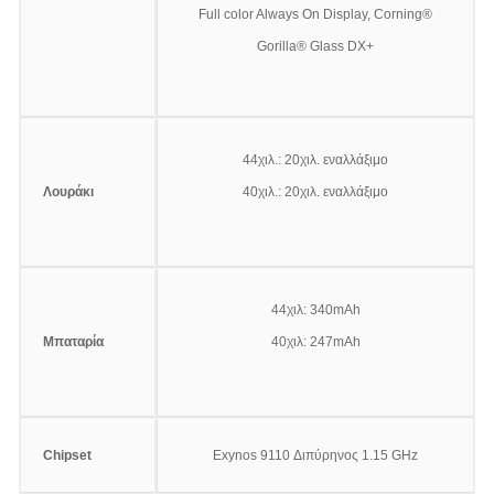
Full color Always On Display, Corning®
Gorilla® Glass DX+
44χιλ.: 20χιλ. εναλλάξιμο
Λουράκι
40χιλ.: 20χιλ. εναλλάξιμο
44χιλ: 340mAh
Μπαταρία
40χιλ: 247mAh
Chipset
Exynos 9110 Διπύρηνος 1.15 GHz