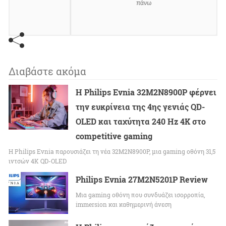
πάνω
Διαβάστε ακόμα
Η Philips Evnia 32M2N8900P φέρνει
την ευκρίνεια της 4ης γενιάς QD-
OLED και ταχύτητα 240 Hz 4K στο
competitive gaming
Η Philips Evnia παρουσιάζει τη νέα 32M2N8900P, μια gaming οθόνη 31,5
ιντσών 4K QD-OLED
Philips Evnia 27M2N5201P Review
Μια gaming οθόνη που συνδυάζει ισορροπία,
immersion και καθημερινή άνεση