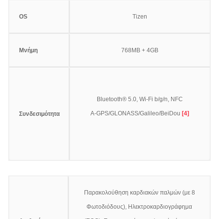
OS
Tizen
Μνήμη
768MB + 4GB
Bluetooth® 5.0, Wi-Fi b/g/n, NFC
A-GPS/GLONASS/Galileo/BeiDou
[4]
Συνδεσιμότητα
Παρακολούθηση καρδιακών παλμών (με 8
Φωτοδιόδους), Ηλεκτροκαρδιογράφημα