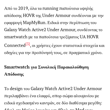
Από το 2019, όλα τα running παπούτσια υψηλής
απόδοσης HOVR της Under Armour συνδέονται με την
εφαρμογή MapMyRun. Ειδικά στην περίπτωση του
Galaxy Watch Active2 Under Armour, συνδέοντας το
smartwatch με τα παπούτσια τρεξίματος UA HOVR
[3]
Connected
, οι χρήστες έχουν στατιστικά στοιχεία και
οδηγίες για την προπόνησή τους, σε πραγματικό χρόνο.
Smartwatch
για Συνολική Παρακολούθηση
Απόδοσης
Το design του Galaxy Watch Active2 Under Armour
περιλαμβάνει ένα ελαφρύ, σπορ σώμα αλουμινίου με
ειδικά σχεδιασμένο καντράν, σε δύο διαθέσιμα μεγέθη:
44χιλ. με Μαύρο λουράκι και 40χιλ. με Mod γκρι