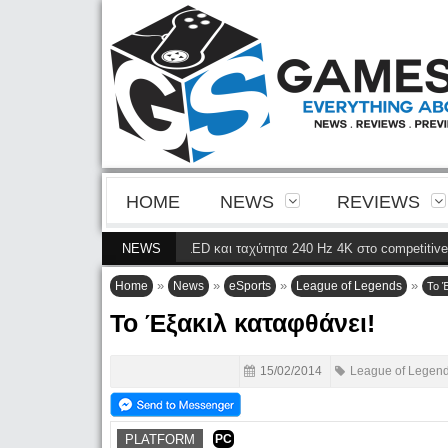
HOME
NEWS
REVIEWS
εια της 4ης γενιάς QD-OLED και ταχύτητα 240 Hz 4K στο competitive gaming
NEWS
»
»
»
»
Home
News
eSports
League of Legends
Το Έ
Το Έξακιλ καταφθάνει!
15/02/2014
League of Legen
PLATFORM
PC