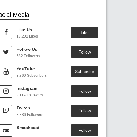
ocial Media
Like Us
Like
18.202 Likes
Follow Us
Follow
582 Followers
YouTube
Subscribe
3.860 Subscribers
Instagram
Follow
2.114 Followers
Twitch
Follow
3.386 Followers
Smashcast
Follow