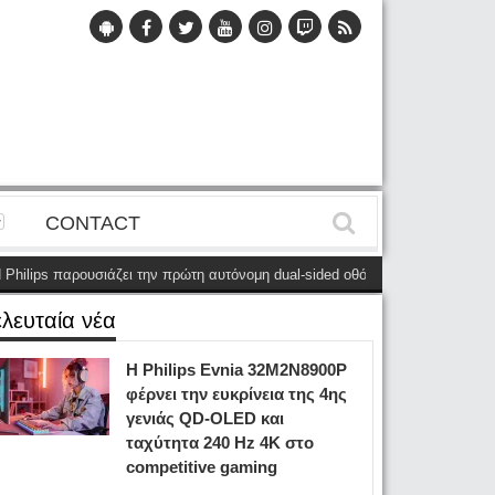
CONTACT
 παρουσιάζει την πρώτη αυτόνομη dual-sided οθόνη
(28 Μαΐου)
Η Philip
ελευταία νέα
Η Philips Evnia 32M2N8900P
φέρνει την ευκρίνεια της 4ης
γενιάς QD-OLED και
ταχύτητα 240 Hz 4K στο
competitive gaming