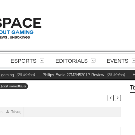
ESPORTS
EDITORIALS
EVENTS
(28 Μαΐου)
Philips Evnia 27M2N5201P Review
(28 Μαΐου)
Η Philips
Τ
ξακιλ καταφθάνει!
ds
Πάνος