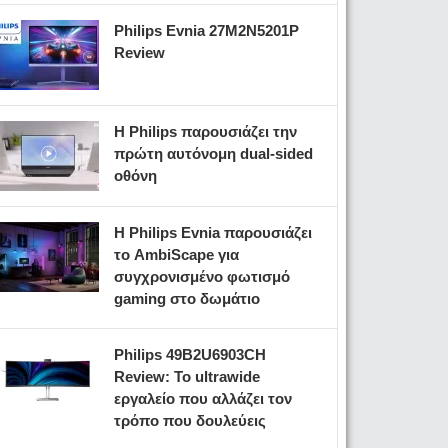
Philips Evnia 27M2N5201P
Review
Η Philips παρουσιάζει την
πρώτη αυτόνομη dual-sided
οθόνη
Η Philips Evnia παρουσιάζει
το AmbiScape για
συγχρονισμένο φωτισμό
gaming στο δωμάτιο
Philips 49B2U6903CH
Review: Το ultrawide
εργαλείο που αλλάζει τον
τρόπο που δουλεύεις