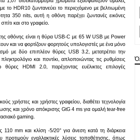
 τα 1,07 δισεκατομμύρια χρώματα εξασφαλίζουν ομαλές
με το HDR10 ζωντανεύει το περιεχόμενο με βελτιωμένη
ότητα 350 nits, αυτή η οθόνη παρέχει ζωντανές εικόνες
σπίτι και στο γραφείο.
 της οθόνης είναι η θύρα USB-C με 65 W USB με Power
έουν και να φορτίζουν φορητούς υπολογιστές με ένα μόνο
ασμό με δύο επιπλέον θύρες USB 3.2, μετατρέπει την
Ό
ληκτρολόγιο και ποντίκι, απλοποιώντας τις ρυθμίσεις
 θύρες HDMI 2.0, παρέχοντας ευέλικτες επιλογές
ούς χρήστες και χρήστες γραφείου, διαθέτει τεχνολογία
ωσης και χρόνο απόκρισης GtG 4 ms για ομαλή tear-free
στασιακό gaming.
110 mm και κλίση -5/20° για άνεση κατά τη διάρκεια
 προτιμούν εναλλακτικές λύσεις τοποθέτησης, όπως