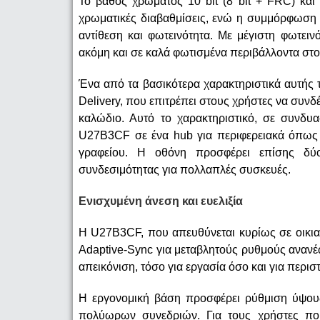
Το βάθος χρώματος 10 bit (8 bit + FRC) και
χρωματικές διαβαθμίσεις, ενώ η συμμόρφωση 
αντίθεση και φωτεινότητα. Με μέγιστη φωτειν
ακόμη και σε καλά φωτισμένα περιβάλλοντα στο 
Ένα από τα βασικότερα χαρακτηριστικά αυτής
Delivery, που επιτρέπει στους χρήστες να συνδ
καλώδιο. Αυτό το χαρακτηριστικό, σε συνδυ
U27B3CF σε ένα hub για περιφερειακά όπως π
γραφείου. Η οθόνη προσφέρει επίσης δύο
συνδεσιμότητας για πολλαπλές συσκευές.
Ενισχυμένη άνεση και ευελιξία
Η U27B3CF, που απευθύνεται κυρίως σε οικιακ
Adaptive-Sync για μεταβλητούς ρυθμούς ανανέ
απεικόνιση, τόσο για εργασία όσο και για περι
Η εργονομική βάση προσφέρει ρύθμιση ύψους 
πολύωρων συνεδριών. Για τους χρήστες που