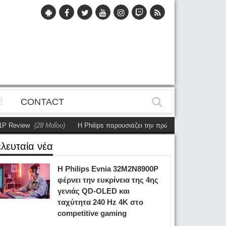
CONTACT
iew
(28 Μαΐου)
Η Philips παρουσιάζει την πρώτη αυτόνομη dual-sided οθ
ελευταία νέα
Η Philips Evnia 32M2N8900P
φέρνει την ευκρίνεια της 4ης
γενιάς QD-OLED και
ταχύτητα 240 Hz 4K στο
competitive gaming