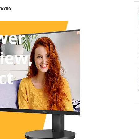
τασία