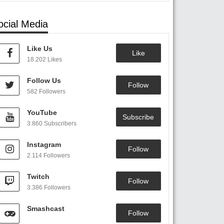
ocial Media
Like Us
Like
18.202 Likes
Follow Us
Follow
582 Followers
YouTube
Subscribe
3.860 Subscribers
Instagram
Follow
2.114 Followers
Twitch
Follow
3.386 Followers
Smashcast
Follow