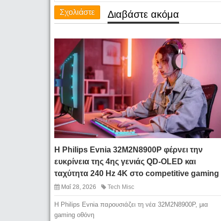
Σχολιάστε
Διαβάστε ακόμα
Η Philips Evnia 32M2N8900P φέρνει την
ευκρίνεια της 4ης γενιάς QD-OLED και
ταχύτητα 240 Hz 4K στο competitive gaming
Μαΐ 28, 2026
Tech Misc
Η Philips Evnia παρουσιάζει τη νέα 32M2N8900P, μια
gaming οθόνη