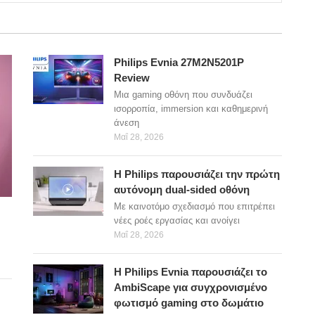
Philips Evnia 27M2N5201P
Review
Μια gaming οθόνη που συνδυάζει
ισορροπία, immersion και καθημερινή
άνεση
Μαΐ 28, 2026
Η Philips παρουσιάζει την πρώτη
αυτόνομη dual-sided οθόνη
Με καινοτόμο σχεδιασμό που επιτρέπει
νέες ροές εργασίας και ανοίγει
Μαΐ 28, 2026
Η Philips Evnia παρουσιάζει το
AmbiScape για συγχρονισμένο
φωτισμό gaming στο δωμάτιο