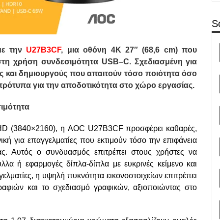
S
 με την
U
27
B
3
CF
, μια οθόνη 4
K
27″ (68,6
cm
) που
 στη χρήση συνδεσιμότητα
USB
–
C
. Σχεδιασμένη για
ες και δημιουργούς που απαιτούν τόσο ποιότητα όσο
α πρότυπα για την αποδοτικότητα στο χώρο εργασίας.
σιμότητα
UHD (3840×2160), η AOC U27B3CF προσφέρει καθαρές,
ική για επαγγελματίες που εκτιμούν τόσο την επιφάνεια
ας. Αυτός ο συνδυασμός επιτρέπει στους χρήστες να
λα ή εφαρμογές δίπλα-δίπλα με ευκρινές κείμενο και
γελματίες, η υψηλή πυκνότητα εικονοστοιχείων επιτρέπει
ραφιών και το σχεδιασμό γραφικών, αξιοποιώντας στο