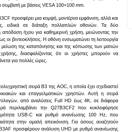
ναι συμβατή με βάσεις VESA 100×100 mm.
3CF προσφέρει μια κομψή, μοντέρνα εμφάνιση, αλλά και
ής, ειδικά σε διάταξη πολλαπλών οθονών. Τα δύο
απόδοση ήχου για καθημερινή χρήση, μειώνοντας την
ως οι βιντεοκλήσεις. Η οθόνη ενσωματώνει τη λειτουργία
 τη μείωση της καταπόνησης και της κόπωσης των ματιών
χρήσης, διασφαλίζοντας ότι οι χρήστες μπορούν να
νετα για πολλές ώρες.
ολυχρηστική σειρά B3 της AOC, η οποία έχει σχεδιαστεί
οικιακών και επαγγελματικών χρηστών. Αυτή η σειρά
πιλογών, από αναλύσεις Full HD έως 4K, σε διάφορα
ειρά περιλαμβάνει την Q27B3CF2 που κυκλοφόρησε
ιμότητα USB-C και ρυθμό ανανέωσης 100 Hz, που
ιότητα στην ομαλή απεικόνιση. Για όσους αναζητούν
U27B3AF προσφέρουν ανάλυση UHD με ρυθμό ανανέωσης