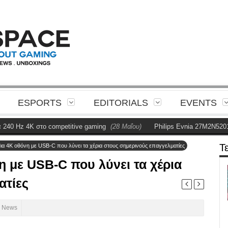
ESPORTS
EDITORIALS
EVENTS
z 4K στο competitive gaming
(28 Μαΐου)
Philips Evnia 27M2N5201P Rev
Τ
 4K οθόνη με USB-C που λύνει τα χέρια στους σημερινούς επαγγελματίες
 με USB-C που λύνει τα χέρια
ατίες
 News