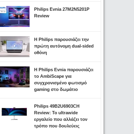
Philips Evnia 27M2N5201P
Review
Η Philips παρουσιάζει την
πρώτη αυτόνομη dual-sided
οθόνη
Η Philips Evnia παρουσιάζει
το AmbiScape για
συγχρονισμένο φωτισμό
gaming στο δωμάτιο
Philips 49B2U6903CH
Review: Το ultrawide
εργαλείο που αλλάζει τον
τρόπο που δουλεύεις