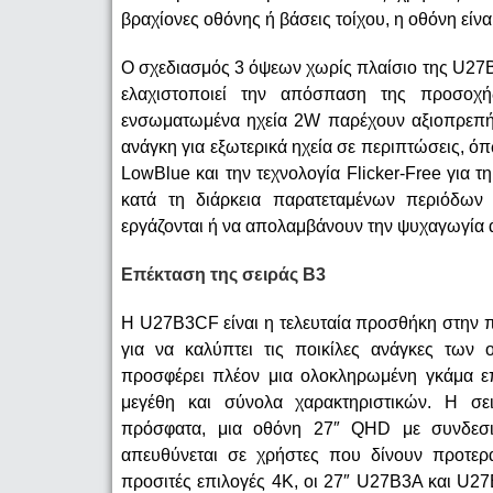
βραχίονες οθόνης ή βάσεις τοίχου, η οθόνη εί
Ο σχεδιασμός 3 όψεων χωρίς πλαίσιο της U27B
ελαχιστοποιεί την απόσπαση της προσοχ
ενσωματωμένα ηχεία 2W παρέχουν αξιοπρεπή 
ανάγκη για εξωτερικά ηχεία σε περιπτώσεις, όπ
LowBlue και την τεχνολογία Flicker-Free για
κατά τη διάρκεια παρατεταμένων περιόδων 
εργάζονται ή να απολαμβάνουν την ψυχαγωγία ά
Επέκταση της σειράς
B
3
Η U27B3CF είναι η τελευταία προσθήκη στην π
για να καλύπτει τις ποικίλες ανάγκες των 
προσφέρει πλέον μια ολοκληρωμένη γκάμα ε
μεγέθη και σύνολα χαρακτηριστικών. Η σ
πρόσφατα, μια οθόνη 27″ QHD με συνδεσ
απευθύνεται σε χρήστες που δίνουν προτερα
προσιτές επιλογές 4K, οι 27″ U27B3A και 