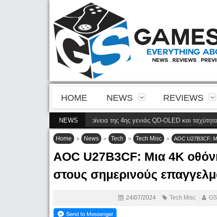
HOME
NEWS
REVIEWS
M2N8900P φέρνει την ευκρίνεια της 4ης γενιάς QD-OLED και ταχύτητα 240 H
NEWS
»
»
»
»
Home
News
Tech
Tech Misc
AOC U27B3CF: Μια
AOC U27B3CF: Μια 4K οθόνη
στους σημερινούς επαγγελμ
24/07/2024
Tech Misc
GS