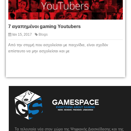
7 αγαπημένοι gaming Youtubers
Ιαν 15, 2017
Blogs
Από την στιγμή που ασχολείσαι με παιχνίδια, είναι σχεδόν
απίστευτο να μην ασχολείσαι και με
Τα τελευταία νέα στον χώρο της Ψηφιακής Διασκέδασης και της