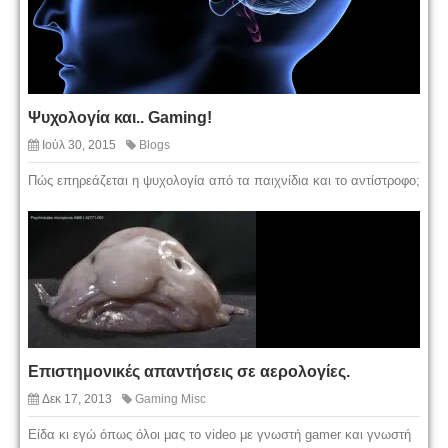
Ψυχολογία και.. Gaming!
Ιούλ 30, 2015
Blogs
Πώς επηρεάζεται η ψυχολογία από τα παιχνίδια και το αντίστροφο;
Επιστημονικές απαντήσεις σε αερολογίες.
Δεκ 17, 2013
Gaming Misc
Είδα κι εγώ όπως όλοι μας το video με γνωστή gamer και γνωστή