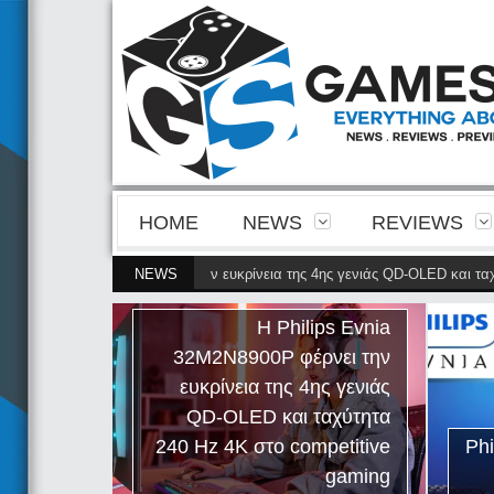
HOME
NEWS
REVIEWS
s Evnia 32M2N8900P φέρνει την ευκρίνεια της 4ης γενιάς QD-OLED και ταχύτ
NEWS
Η Philips Evnia
32M2N8900P φέρνει την
ευκρίνεια της 4ης γενιάς
QD-OLED και ταχύτητα
240 Hz 4K στο competitive
Ph
gaming