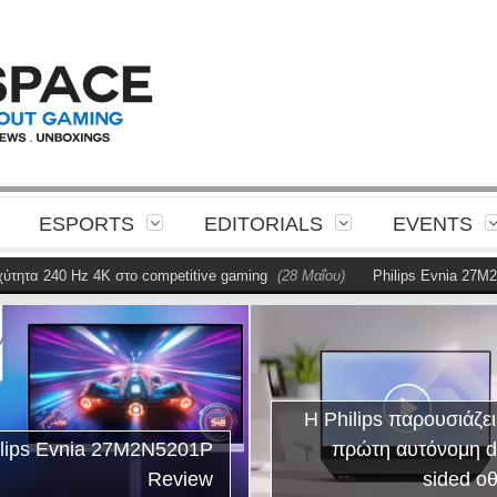
ESPORTS
EDITORIALS
EVENTS
ητα 240 Hz 4K στο competitive gaming
(28 Μαΐου)
Philips Evnia 27M2N
Η Philips παρουσιάζει
ilips Evnia 27M2N5201P
πρώτη αυτόνομη d
Review
sided ο