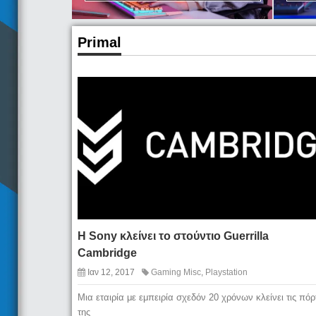
Primal
Η Sony κλείνει το στούντιο Guerrilla
Cambridge
Ιαν 12, 2017
Gaming Misc
,
Playstation
Μια εταιρία με εμπειρία σχεδόν 20 χρόνων κλείνει τις πόρ
της