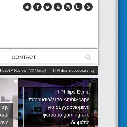
CONTACT
5201P Review
(28 Μαΐου)
Η Philips παρουσιάζει την πρώτη αυτόνομη dual
Η Philips Evnia
παρουσιάζει το AmbiScape
Ph
 την
για συγχρονισμένο
R
ual-
φωτισμό gaming στο
εργαλ
θόνη
δωμάτιο
τ