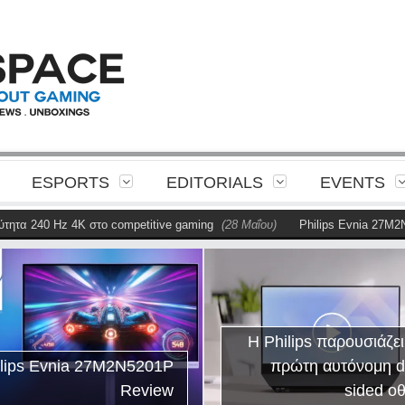
ESPORTS
EDITORIALS
EVENTS
τα 240 Hz 4K στο competitive gaming
(28 Μαΐου)
Philips Evnia 27M2N52
Η Philips παρουσιάζει 
ips Evnia 27M2N5201P
πρώτη αυτόνομη dua
Review
sided οθό