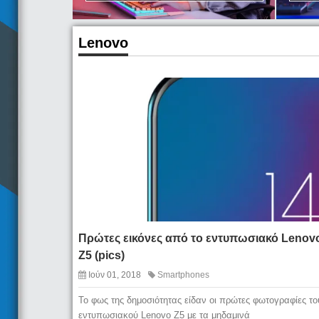
Lenovo
Πρώτες εικόνες από το εντυπωσιακό Lenov
Z5 (pics)
Ιούν 01, 2018
Smartphones
Το φως της δημοσιότητας είδαν οι πρώτες φωτογραφίες το
εντυπωσιακού Lenovo Z5 με τα μηδαμινά