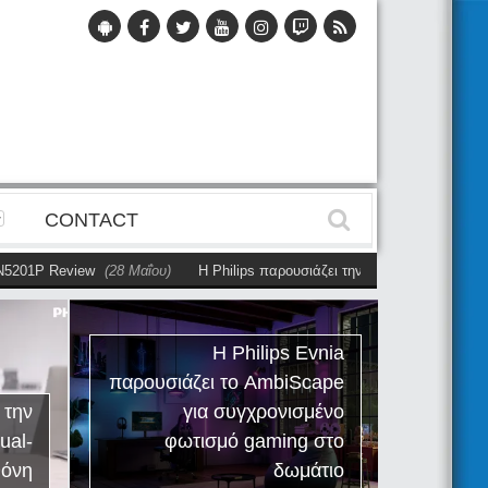
CONTACT
01P Review
(28 Μαΐου)
Η Philips παρουσιάζει την πρώτη αυτόνομη dual-
Η Philips Evnia
παρουσιάζει το AmbiScape
Phil
την
για συγχρονισμένο
Re
l-
φωτισμό gaming στο
εργαλε
νη
δωμάτιο
τρό