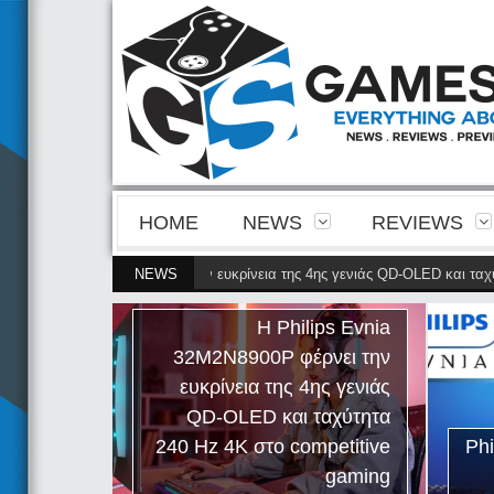
HOME
NEWS
REVIEWS
Evnia 32M2N8900P φέρνει την ευκρίνεια της 4ης γενιάς QD-OLED και ταχύτη
NEWS
Η Philips Evnia
32M2N8900P φέρνει την
ευκρίνεια της 4ης γενιάς
QD-OLED και ταχύτητα
240 Hz 4K στο competitive
Phil
gaming