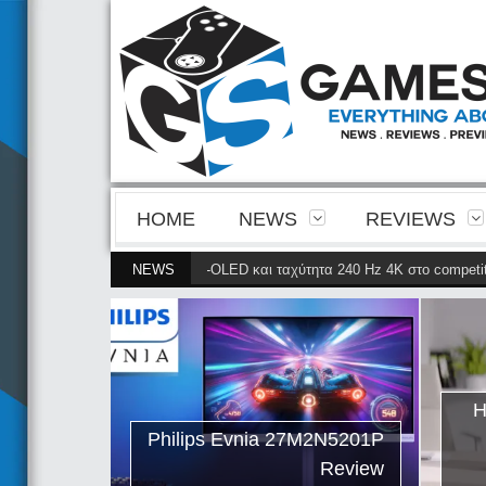
HOME
NEWS
REVIEWS
 ευκρίνεια της 4ης γενιάς QD-OLED και ταχύτητα 240 Hz 4K στο competitiv
NEWS
ips Evnia
ρνει την
ης γενιάς
ταχύτητα
Η
petitive
Philips Evnia 27M2N5201P
gaming
Review