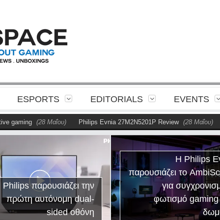
ESPORTS
EDITORIALS
EVENTS
e gaming
(28 Μαΐου)
Philips Evnia 27M2N5201P Review
(28 Μαΐου)
Η
Η Philips E
παρουσιάζει το AmbiS
 Philips παρουσιάζει την
για συγχρονισ
πρώτη αυτόνομη dual-
φωτισμό gaming
sided οθόνη
δωμ