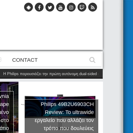
CONTACT
 Philips παρουσιάζει την πρώτη αυτόνομη dual-sided οθόνη
(28 Μαΐου)
Η
vnia
cape
Philips 49B2U6903CH
μένο
Review: Το ultrawide
Η Creat
 στο
εργαλείο που αλλάζει τον
Sound
άτιο
τρόπο που δουλεύεις