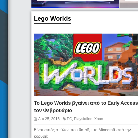
Lego Worlds
Το Lego Worlds βγαίνει από το Early Access
τον Φεβρουάριο
Δεκ 25, 2016
PC
,
Playstation
,
Xbox
Είναι αυτός ο τίτλος που θα ρίξει το Minecraft από την
κορυφή;