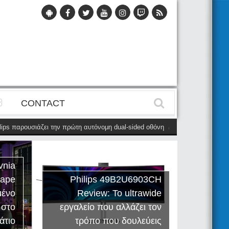
CONTACT
s παρουσιάζει την πρώτη αυτόνομη dual-sided οθόνη
(28 Μαΐου)
Η Philip
vnia
cape
Philips 49B2U6903CH
μένο
Review: Το ultrawide
Η Creat
 στο
εργαλείο που αλλάζει τον
Sound
άτιο
τρόπο που δουλεύεις