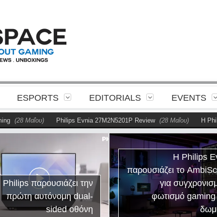
ESPORTS
EDITORIALS
EVENTS
(28 Μαΐου)
Philips Evnia 27M2N5201P Review
(28 Μαΐου)
Η Philip
Η Philips E
παρουσιάζει το AmbiS
 Philips παρουσιάζει την
για συγχρονισ
πρώτη αυτόνομη dual-
φωτισμό gaming
sided οθόνη
δωμ