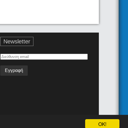
Newsletter
Διεύθυνση
email
Όροι Χρήσης
Επικοινωνία
Android App
Join the team!
OK!