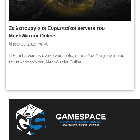
Σε λειτουργία οι Ευρωπαϊκοί servers του
MechWarrior Online
Ιούλ 23, 2015
PC
H Piranha Games ανακοίνωσε χθες ότι σχεδόν δύο χρόνια μετά
την κυκλοφορία του MechWarrior Online