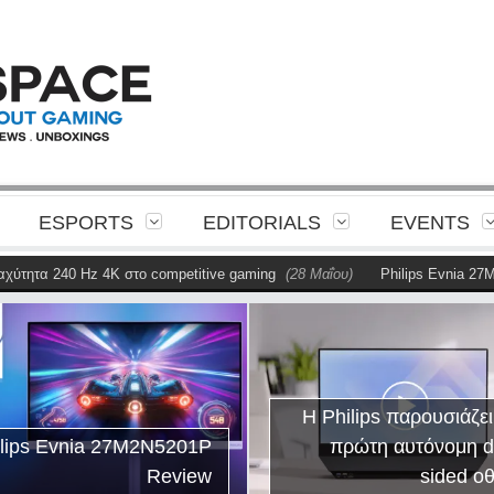
ESPORTS
EDITORIALS
EVENTS
τητα 240 Hz 4K στο competitive gaming
(28 Μαΐου)
Philips Evnia 27M2
Η Philips παρουσιάζει
ilips Evnia 27M2N5201P
πρώτη αυτόνομη d
Review
sided ο