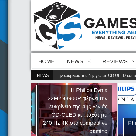
HOME
NEWS
REVIEWS
ps Evnia 32M2N8900P φέρνει την ευκρίνεια της 4ης γενιάς QD-OLED και ταχύ
NEWS
Η Philips Evnia
32M2N8900P φέρνει την
ευκρίνεια της 4ης γενιάς
QD-OLED και ταχύτητα
240 Hz 4K στο competitive
Ph
gaming