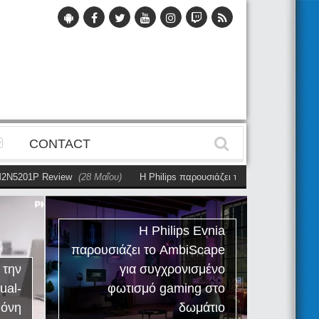
CONTACT
N5201P Review
(28 Μαΐου)
Η Philips παρουσιάζει την πρώτη αυτόνομη du
Η Philips Evnia
παρουσιάζει το AmbiScape
Ph
 την
για συγχρονισμένο
R
ual-
φωτισμό gaming στο
εργαλ
θόνη
δωμάτιο
τ