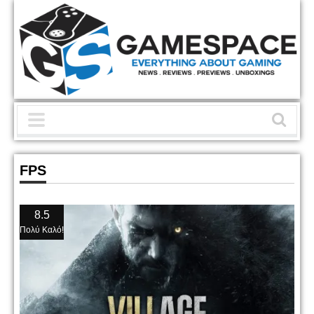
FPS
8.5
Πολύ Καλό!