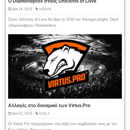
Ο Diamondprox στους Unicorns of Love
Δεκ 14, 2015
eSports
Στους Unicorns of Love θα βρει το 2016 τον διάσημο jungler, Danil
«Diamondprox» Reshetnikov
Αλλαγές στο δυναμικό των Virtus.Pro
Δεκ 02, 2015
Dota 2
Oι Virtus Pro προχώρησαν στη λήξη του συμβολαίου τους με τον
Ilya «illidan» Pevcaev και