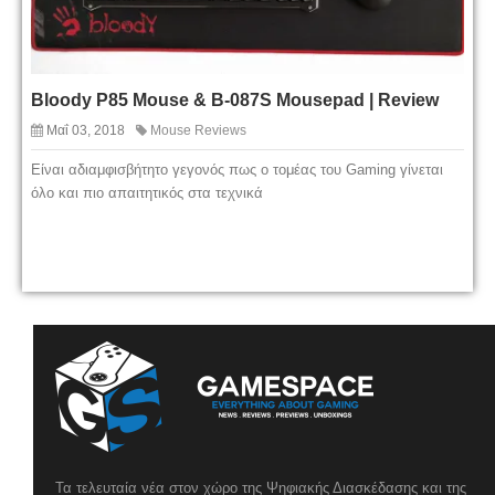
Bloody P85 Mouse & B-087S Mousepad | Review
Μαΐ 03, 2018
Mouse Reviews
Είναι αδιαμφισβήτητο γεγονός πως ο τομέας του Gaming γίνεται
όλο και πιο απαιτητικός στα τεχνικά
Τα τελευταία νέα στον χώρο της Ψηφιακής Διασκέδασης και της