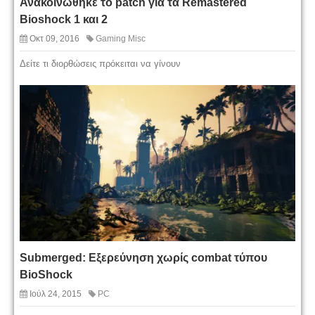
Ανακοινώθηκε το patch για τα Remastered
Bioshock 1 και 2
Οκτ 09, 2016
Gaming Misc
Δείτε τι διορθώσεις πρόκειται να γίνουν
Submerged: Εξερεύνηση χωρίς combat τύπου
BioShock
Ιούλ 24, 2015
PC