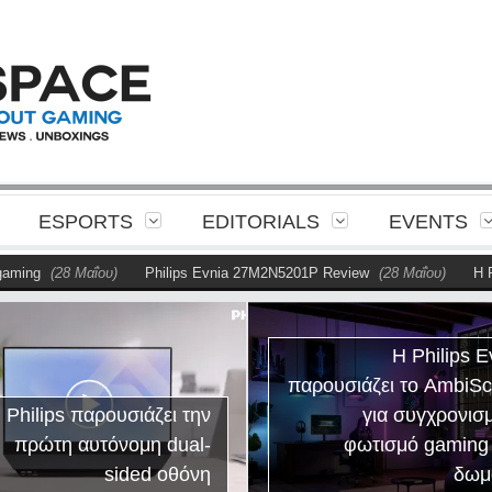
ESPORTS
EDITORIALS
EVENTS
ing
(28 Μαΐου)
Philips Evnia 27M2N5201P Review
(28 Μαΐου)
Η Phi
Η Philips E
παρουσιάζει το AmbiS
 Philips παρουσιάζει την
για συγχρονισ
πρώτη αυτόνομη dual-
φωτισμό gaming
sided οθόνη
δωμ