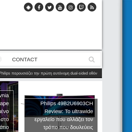
CONTACT
lips παρουσιάζει την πρώτη αυτόνομη dual-sided οθόνη
(28 Μαΐου)
Η Phi
vnia
cape
Philips 49B2U6903CH
μένο
Review: Το ultrawide
Η Creat
 στο
εργαλείο που αλλάζει τον
Sound
άτιο
τρόπο που δουλεύεις