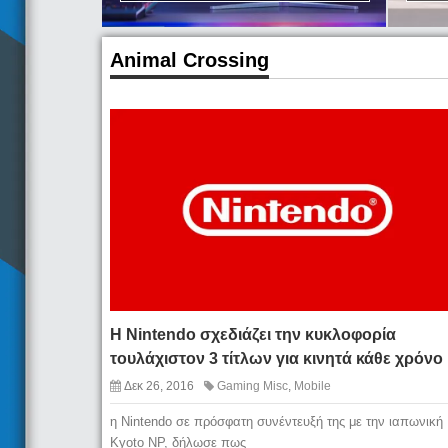
Animal Crossing
Η Nintendo σχεδιάζει την κυκλοφορία
τουλάχιστον 3 τίτλων για κινητά κάθε χρόνο
Δεκ 26, 2016
Gaming Misc
,
Mobile
η Nintendo σε πρόσφατη συνέντευξή της με την ιαπωνική
Kyoto NP, δήλωσε πως