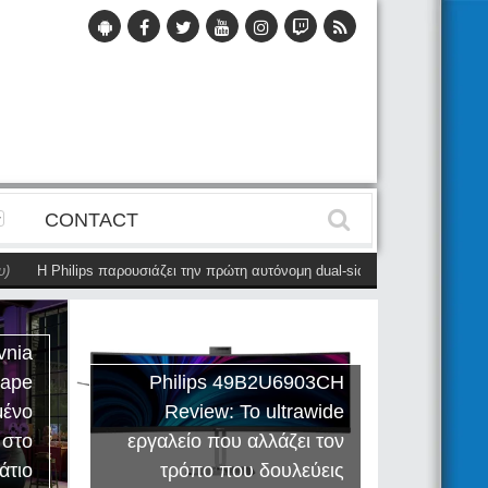
CONTACT
Η Philips παρουσιάζει την πρώτη αυτόνομη dual-sided οθόνη
(28 Μαΐου)
vnia
cape
Philips 49B2U6903CH
μένο
Review: Το ultrawide
Η Creat
 στο
εργαλείο που αλλάζει τον
Sound
άτιο
τρόπο που δουλεύεις