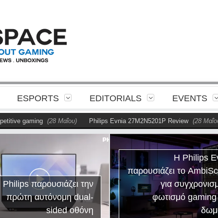
ESPORTS
EDITORIALS
EVENTS
tive gaming
(28 Μαΐου)
Philips Evnia 27M2N5201P Review
(28 Μαΐου)
Η Philips E
παρουσιάζει το AmbiS
 Philips παρουσιάζει την
για συγχρονισ
πρώτη αυτόνομη dual-
φωτισμό gaming
sided οθόνη
δωμ