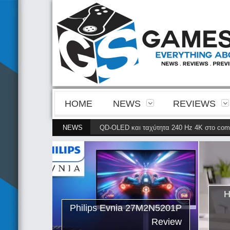
HOME
NEWS
REVIEWS
 την ευκρίνεια της 4ης γενιάς QD-OLED και ταχύτητα 240 Hz 4K στο competi
NEWS
ips Evnia
ρνει την
ης γενιάς
ταχύτητα
Η
petitive
Philips Evnia 27M2N5201P
gaming
Review