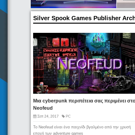
Silver Spook Games Publisher Arc
Μια cyberpunk περιπέτεια σας περιμένει στ
Neofeud
Σεπ 24, 2017
PC
Το Neofeud είναι ένα παιχνίδι βγαλμένο από την χρυσή
εποχή των adventure games