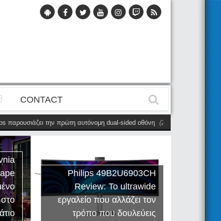
CONTACT
 παρουσιάζει την πρώτη αυτόνομη dual-sided οθόνη
(28 Μαΐου)
Η Philips
vnia
cape
Philips 49B2U6903CH
μένο
Review: Το ultrawide
Η Creat
 στο
εργαλείο που αλλάζει τον
Sound
άτιο
τρόπο που δουλεύεις