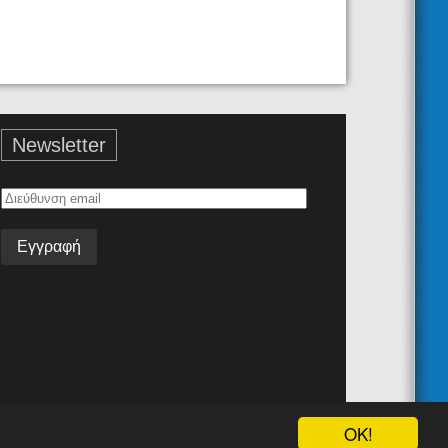
Newsletter
Διεύθυνση
email
Όροι Χρήσης
Επικοινωνία
Android App
Join the team!
OK!