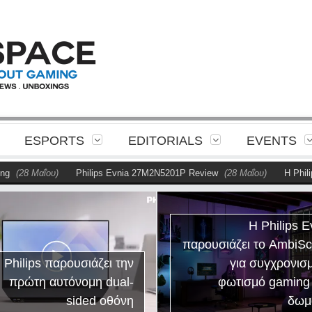
ESPORTS
EDITORIALS
EVENTS
(28 Μαΐου)
Philips Evnia 27M2N5201P Review
(28 Μαΐου)
Η Philips
Η Philips E
παρουσιάζει το AmbiS
 Philips παρουσιάζει την
για συγχρονισ
πρώτη αυτόνομη dual-
φωτισμό gaming
sided οθόνη
δωμ