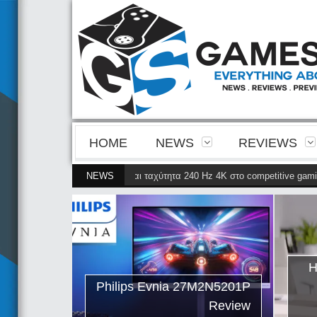
HOME
NEWS
REVIEWS
ια της 4ης γενιάς QD-OLED και ταχύτητα 240 Hz 4K στο competitive gaming
NEWS
ips Evnia
ρνει την
ης γενιάς
ταχύτητα
Η
petitive
Philips Evnia 27M2N5201P
gaming
Review