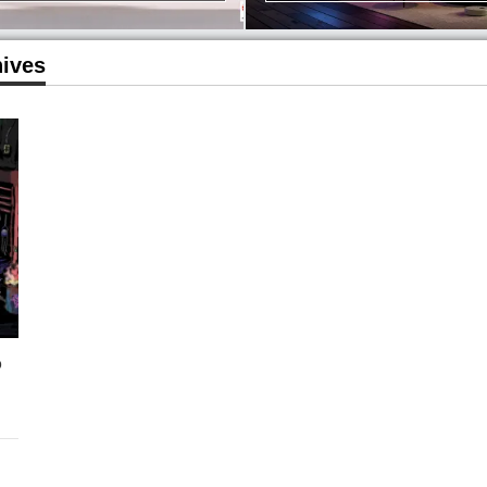
hives
ο