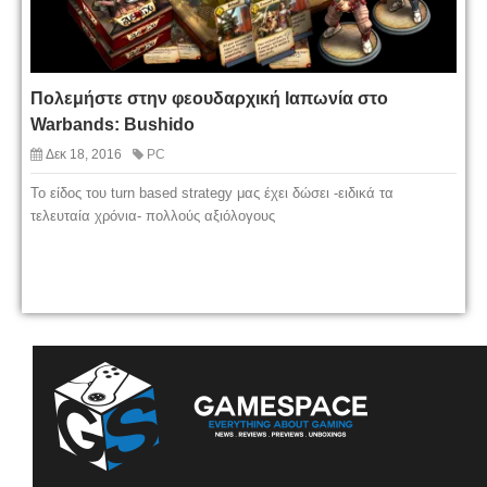
Πολεμήστε στην φεουδαρχική Ιαπωνία στο
Warbands: Bushido
Δεκ 18, 2016
PC
Το είδος του turn based strategy μας έχει δώσει -ειδικά τα
τελευταία χρόνια- πολλούς αξιόλογους