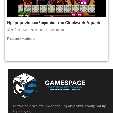
Ημερομηνία κυκλοφορίας του Clockwork Aquario
Νοέ 25, 2021
Nintendo
,
Playstation
Pixelated Madness
Τα τελευταία νέα στον χώρο της Ψηφιακής Διασκέδασης και της
Τεχνολογίας.