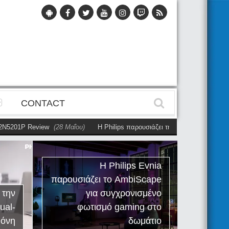
CONTACT
5201P Review
(28 Μαΐου)
Η Philips παρουσιάζει την πρώτη αυτόνομη dua
Η Philips Evnia
παρουσιάζει το AmbiScape
Ph
 την
για συγχρονισμένο
R
ual-
φωτισμό gaming στο
εργαλ
θόνη
δωμάτιο
τ