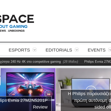
ESPORTS
EDITORIALS
EVENTS
τητα 240 Hz 4K στο competitive gaming
(28 Μαΐου)
Philips Evnia 27M2N
Η Philips παρουσιάζει
ilips Evnia 27M2N5201P
πρώτη αυτόνομη d
Review
sided ο