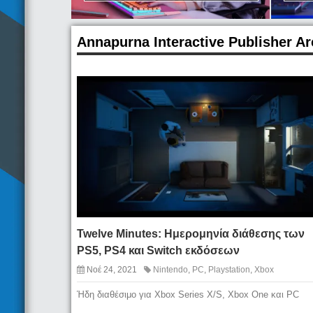
Annapurna Interactive Publisher Ar
Twelve Minutes: Ημερομηνία διάθεσης των
PS5, PS4 και Switch εκδόσεων
Νοέ 24, 2021
Nintendo
,
PC
,
Playstation
,
Xbox
Ήδη διαθέσιμο για Xbox Series X/S, Xbox One και PC