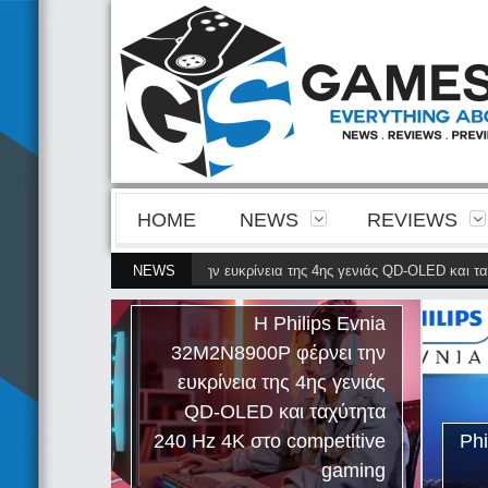
HOME
NEWS
REVIEWS
s Evnia 32M2N8900P φέρνει την ευκρίνεια της 4ης γενιάς QD-OLED και ταχύ
NEWS
Η Philips Evnia
32M2N8900P φέρνει την
ευκρίνεια της 4ης γενιάς
QD-OLED και ταχύτητα
240 Hz 4K στο competitive
Ph
gaming