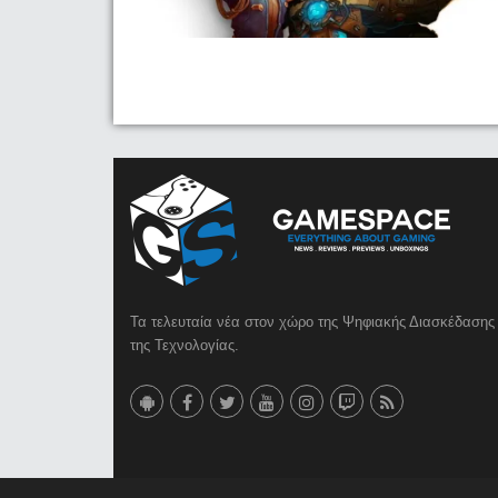
Τα τελευταία νέα στον χώρο της Ψηφιακής Διασκέδασης 
της Τεχνολογίας.
© 2023 GameSpace.gr | Created by
AMG MEDIA