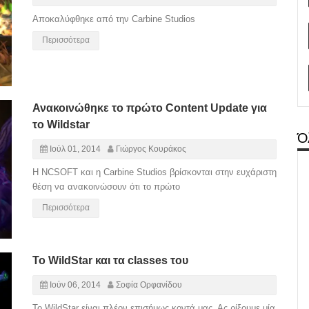
Αποκαλύφθηκε από την Carbine Studios
Περισσότερα
Ανακοινώθηκε το πρώτο Content Update για
το Wildstar
Ό
Ιούλ 01, 2014
Γιώργος Κουράκος
Η NCSOFT και η Carbine Studios βρίσκονται στην ευχάριστη
θέση να ανακοινώσουν ότι το πρώτο
Περισσότερα
Το WildStar και τα classes του
Ιούν 06, 2014
Σοφία Ορφανίδου
Το WildStar είναι πλέον επισήμως κοντά μας. Ας ρίξουμε μία