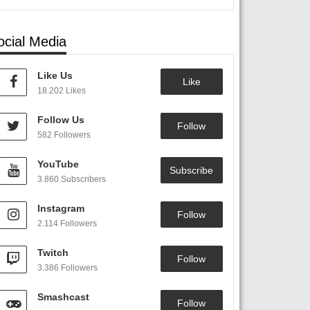
ocial Media
Like Us
Like
18.202 Likes
Follow Us
Follow
582 Followers
YouTube
Subscribe
3.860 Subscribers
Instagram
Follow
2.114 Followers
Twitch
Follow
3.386 Followers
Smashcast
Follow