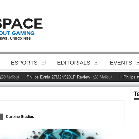
ESPORTS
EDITORIALS
EVENTS
υ)
Philips Evnia 27M2N5201P Review
(28 Μαΐου)
Η Philips παρουσιά
Τ
R
Carbine Studios