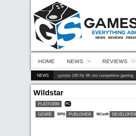
HOME
NEWS
REVIEWS
ς γενιάς QD-OLED και ταχύτητα 240 Hz 4K στο competitive gaming
NEWS
(28 Μαΐο
Wildstar
PLATFORM
PC
GENRE
RPG
PUBLISHER
NCsoft
DEVELOPE