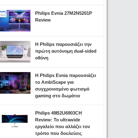
Philips Evnia 27M2N5201P
Review
Η Philips παρουσιάζει την
πρώτη αυτόνομη dual-sided
οθόνη
Η Philips Evnia παρουσιάζει
το AmbiScape για
συγχρονισμένο φωτισμό
gaming στο δωμάτιο
Philips 49B2U6903CH
Review: Το ultrawide
εργαλείο που αλλάζει τον
τρόπο που δουλεύεις