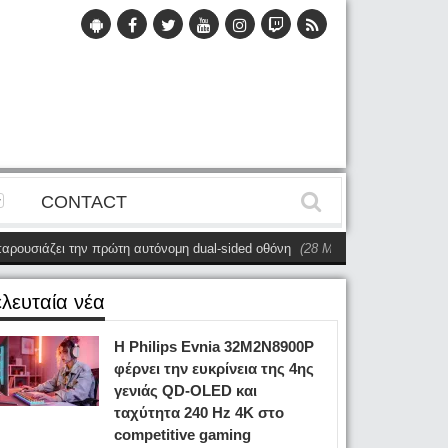
CONTACT
ζει την πρώτη αυτόνομη dual-sided οθόνη
(28 Μαΐου)
Η Philips Evnia πα
ελευταία νέα
Η Philips Evnia 32M2N8900P
φέρνει την ευκρίνεια της 4ης
γενιάς QD-OLED και
ταχύτητα 240 Hz 4K στο
competitive gaming