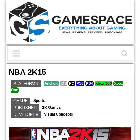
NBA 2K15
PLATFORMS
Android
iOS
PC
PS3
PS4
Xbox 360
Xbox
One
GENRE
Sports
PUBLISHER
2K Games
DEVELOPER
Visual Concepts