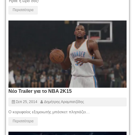
Ήρθε η ώρα σας!
Περισσότερα
Νέο Trailer για το NBA 2K15
Σεπ 25, 2014
Δημήτρης Αραμπατζίδης
Ο κορυφαίος εξομοιωτής μπάσκετ πλησιάζει…
Περισσότερα