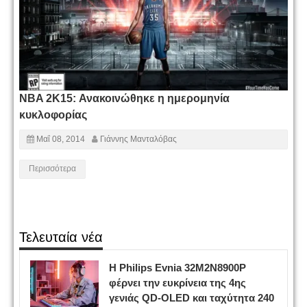
NBA 2K15: Ανακοινώθηκε η ημερομηνία
κυκλοφορίας
Μαΐ 08, 2014
Γιάννης Μανταλόβας
Περισσότερα
Τελευταία νέα
Η Philips Evnia 32M2N8900P
φέρνει την ευκρίνεια της 4ης
γενιάς QD-OLED και ταχύτητα 240