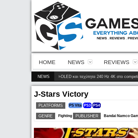
HOME
NEWS
REVIEWS
υκρίνεια της 4ης γενιάς QD-OLED και ταχύτητα 240 Hz 4K στο competitive g
NEWS
J-Stars Victory
PLATFORMS
PS Vita
PS3
PS4
GENRE
Fighting
PUBLISHER
Bandai Namco Ga