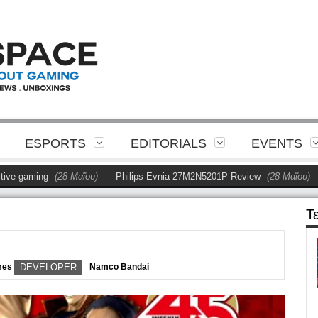
ESPORTS
EDITORIALS
EVENTS
aming
(28 Μαΐου)
Philips Evnia 27M2N5201P Review
(28 Μαΐου)
Η P
Τ
mes
DEVELOPER
Namco Bandai