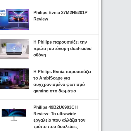
Philips Evnia 27M2N5201P
Review
Η Philips παρουσιάζει την
πρώτη αυτόνομη dual-sided
οθόνη
Η Philips Evnia παρουσιάζει
το AmbiScape για
συγχρονισμένο φωτισμό
gaming στο δωμάτιο
Philips 49B2U6903CH
Review: Το ultrawide
εργαλείο που αλλάζει τον
τρόπο που δουλεύεις