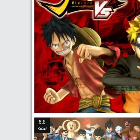
6.8
Καλό!