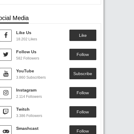
ocial Media
Like Us
Like
18.202 Likes
Follow Us
Follow
582 Followers
YouTube
Subscribe
3.860 Subscribers
Instagram
Follow
2.114 Followers
Twitch
Follow
3.386 Followers
Smashcast
Follow