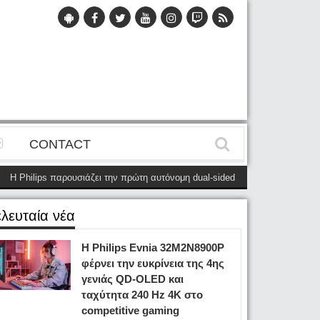
CONTACT
hilips παρουσιάζει την πρώτη αυτόνομη dual-sided οθόνη
(28 Μαΐου)
Η P
ελευταία νέα
Η Philips Evnia 32M2N8900P
φέρνει την ευκρίνεια της 4ης
γενιάς QD-OLED και
ταχύτητα 240 Hz 4K στο
competitive gaming