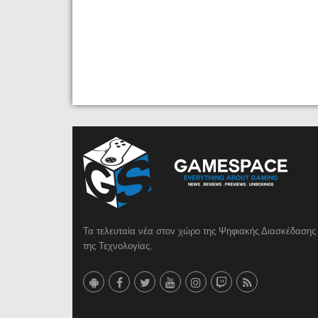
Τα τελευταία νέα στον χώρο της Ψηφιακής Διασκέδασης 
της Τεχνολογίας.