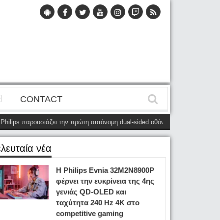
CONTACT
ps παρουσιάζει την πρώτη αυτόνομη dual-sided οθόνη
(28 Μαΐου)
Η Phili
ελευταία νέα
Η Philips Evnia 32M2N8900P
φέρνει την ευκρίνεια της 4ης
γενιάς QD-OLED και
ταχύτητα 240 Hz 4K στο
competitive gaming