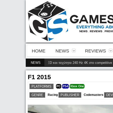
HOME
NEWS
REVIEWS
νεια της 4ης γενιάς QD-OLED και ταχύτητα 240 Hz 4K στο competitive gami
NEWS
F1 2015
PLATFORMS
PC
PS4
Xbox One
GENRE
Racing
PUBLISHER
Codemasters
DEV