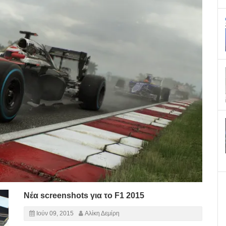
Νέα screenshots για το F1 2015
Ιούν 09, 2015
Αλίκη Δεμίρη