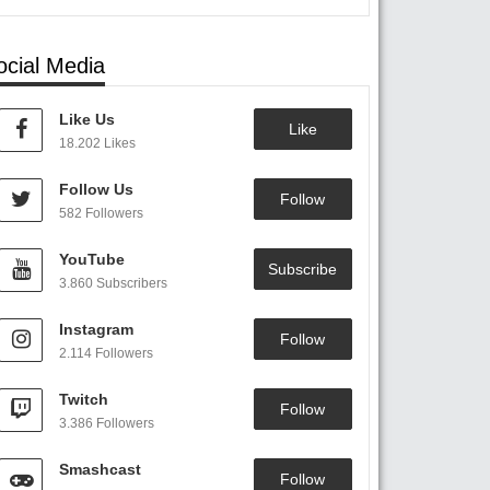
ocial Media
Like Us
Like
18.202 Likes
Follow Us
Follow
582 Followers
YouTube
Subscribe
3.860 Subscribers
Instagram
Follow
2.114 Followers
Twitch
Follow
3.386 Followers
Smashcast
Follow