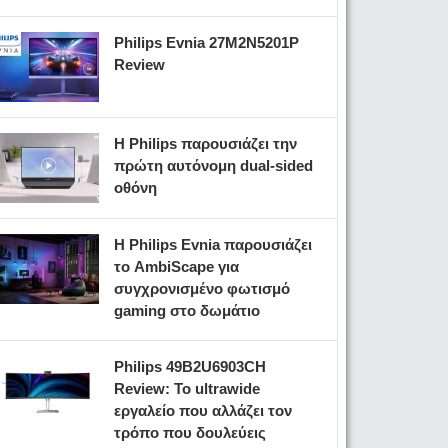
Philips Evnia 27M2N5201P
Review
Η Philips παρουσιάζει την
πρώτη αυτόνομη dual-sided
οθόνη
Η Philips Evnia παρουσιάζει
το AmbiScape για
συγχρονισμένο φωτισμό
gaming στο δωμάτιο
Philips 49B2U6903CH
Review: Το ultrawide
εργαλείο που αλλάζει τον
τρόπο που δουλεύεις