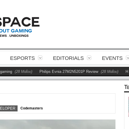
ESPORTS
EDITORIALS
EVENTS
ng
(28 Μαΐου)
Philips Evnia 27M2N5201P Review
(28 Μαΐου)
Η Phili
Τ
ELOPER
Codemasters