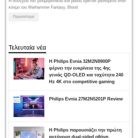
Η συνέχεια του χιουμοριστικού και βίαιου spin-off βασισμένο στον
κόσμο του Warhammer Fantasy, Blood
Περισσότερα
Τελευταία νέα
Η Philips Evnia 32M2N8900P
φέρνει την ευκρίνεια της 4ης
γενιάς QD-OLED και ταχύτητα 240
Hz 4K στο competitive gaming
Philips Evnia 27M2N5201P Review
Η Philips παρουσιάζει την πρώτη
αυτόνομη dual-sided οθόνη