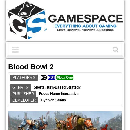
Blood Bowl 2
PLATFORMS
PC
PS4
Xbox One
GENRES
Sports
,
Turn-Based Strategy
PUBLISHER
Focus Home Interactive
DEVELOPER
Cyanide Studio